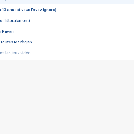
 a 13 ans (et vous l'avez ignoré)
e (littéralement)
im Rayan
 toutes les règles
s les jeux vidéo
us choquant de Rockstar ? - Le scandale BULLY
e plus moche de Steam
du RÊVE tourne au CAUCHEMAR
pendant 8 heures
it… à tort
umiliés par un jeu vidéo
ire - Final Fantasy 8