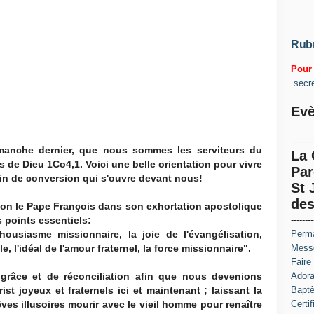
Rub
Pour 
secr
Evè
--------
imanche dernier, que nous sommes les serviteurs du
La
s de Dieu 1Co4,1. Voici une belle orientation pour vivre
Par
in de conversion qui s'ouvre devant nous!
St 
des
on le Pape François dans son exhortation apostolique
 points essentiels:
--------
housiasme missionnaire, la joie de l'évangélisation,
Perma
, l'idéal de l'amour fraternel, la force missionnaire".
Messe
Faire
râce et de réconciliation afin que nous devenions
Adora
st joyeux et fraternels ici et maintenant ; laissant la
Baptê
ves illusoires mourir avec le vieil homme pour renaître
Certi