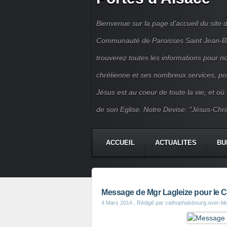
Bienvenue sur la page d'accueil du site d
Communauté de Paroisses Saint Jean-Bapt
trouverez toutes les informations pour 
chrétienne et ses nombreux services, po
Jésus est au coeur de toute la vie, et où
de son Eglise. Notre Devise: "Jésus-Chri
ACCUEIL
ACTUALITES
BU
PERMANENCES
JEUNES
Message de Mgr Lagleize pour le 
4 Mars 2014
, Rédigé par cathophalsbourg.over-b