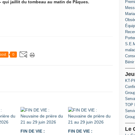
qui jaillit du tombeau au matin de Pâques.
Prem
Messe
Maria
Obsè
Équip
Recev
Porte
S.E.M
mala
post
0
Conse
Bénir 
--------
Jeu
KT-PH
Confi
Group
Serva
TOP 
Servi
Grou
--------
Le 
FIN DE VIE :
FIN DE VIE :