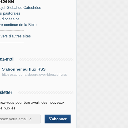
ocèse
ojet Global de Catéchèse
es pastorales
 diocésaine
re continue de la Bible
---------------------
 vers d'autres sites
---------------------
ez-moi
S'abonner au flux RSS
https://cathophalsbourg.over-blog.com/rss
letter
ez-vous pour être averti des nouveaux
es publiés.