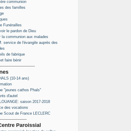
ière communion
s des familles
ge
ques
e Funérailles
oir le pardon de Dieu
r la communion aux malades
. service de l'évangile auprès des
des
ils de fabrique
et faire bénir
------------------------------
nes
ALS (10-14 ans)
rmation
e "jeunes cathos Phals"
nts d'autel
LOUANGE: saison 2017-2018
ce des vocations
pe Scout de France LECLERC
-----------------------
Centre Paroissial