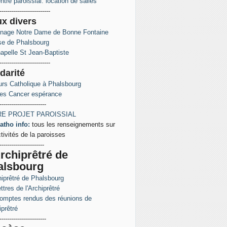
ntre paroissial: location de salles
-------------------------
ux
divers
inage Notre Dame de Bonne Fontaine
ise de Phalsbourg
apelle St Jean-Baptiste
-------------------------
darité
rs Catholique à Phalsbourg
es Cancer espérance
-----------------------
E PROJET PAROISSIAL
atho info:
tous les renseignements sur
ctivités de la paroisses
----------------------
rchiprêtré de
alsbourg
hiprêtré de Phalsbourg
ttres de l'Archiprêtré
omptes rendus des réunions de
iprêtré
-----------------------