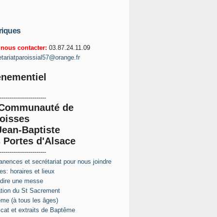
riques
nous contacter:
03.87.24.11.09
etariatparoissial57@orange.fr
nementiel
------------------------
 Communauté de
oisses
Jean-Baptiste
 Portes d'Alsace
------------------------
nences et secrétariat pour nous joindre
s: horaires et lieux
 dire une messe
tion du St Sacrement
me (à tous les âges)
ficat et extraits de Baptême