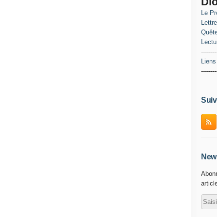
Di
Le Pr
Lettr
Quête
Lectu
--------
Liens
--------
Suiv
News
Abonn
articl