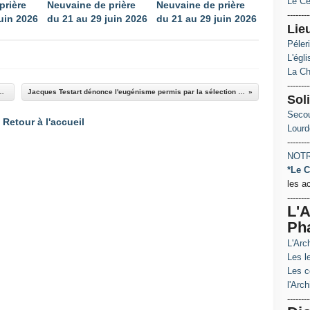
Le Ce
prière
Neuvaine de prière
Neuvaine de prière
--------
uin 2026
du 21 au 29 juin 2026
du 21 au 29 juin 2026
Lie
Péler
L'égl
La Ch
--------
 cinq conditions du cardinal Kasper
Jacques Testart dénonce l'eugénisme permis par la sélection des embryons
Soli
Secou
Retour à l'accueil
Lourd
--------
NOTR
*Le C
les a
--------
L'A
Ph
L'Arc
Les le
Les c
l'Arch
--------