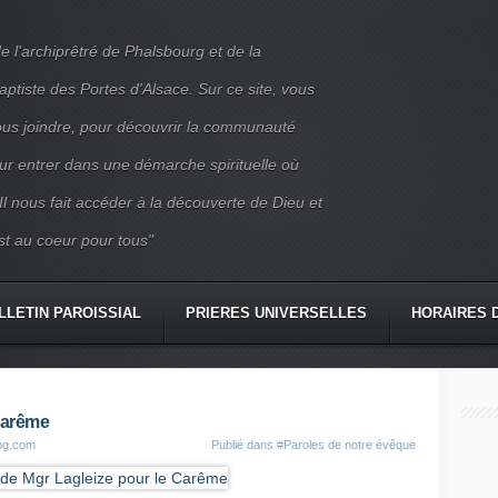
e l'archiprêtré de Phalsbourg et de la
iste des Portes d'Alsace. Sur ce site, vous
nous joindre, pour découvrir la communauté
ur entrer dans une démarche spirituelle où
 Il nous fait accéder à la découverte de Dieu et
st au coeur pour tous"
LLETIN PAROISSIAL
PRIERES UNIVERSELLES
HORAIRES 
CONTACT
Carême
log.com
Publié dans
#Paroles de notre évêque