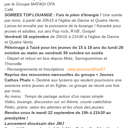
par le Groupe MATAGI OFA
Café
SOIREES TOP LOUANGE : Fais le plein d'énergie !
Une soirée
par mois, à partir de 20h15 à l'église de Danne et Quatre Vents.
Laisse-toi envahir par la puissance de la louange !
Karaoké pour
jeunes et adultes, sur airs Pop rock, R'nB', Gospel
Vendredi 18 septembre
de 20h15 à 21h30 à l'église de Danne
et Quatre Vents
Pèlerinage à Taizé pour les jeunes de 15 à 18 ans du lundi 26
octobre au matin au vendredi 30 octobre en soirée
- Départ et retour en bus depuis Metz, Sarreguemines et
Thionville
- Renseignements et Inscriptions :
www.jeunescathos57
Reprise des rencontres mensuelles du groupe « Jeunes
Cathos Phals ».
Destiné aux lycéens qui veulent poursuivre une
aventure entre jeunes et en Eglise, ce groupe se réunit une fois
par mois.
Au menu : Temps de partage autour d’un repas simple
Vidéo, louange, discussion sur un thème, courte catéchèse
Pélés, prière, selon les attentes et les choix des jeunes.
Rendez-vous le mardi 22 septembre de 19h à 21h30 au
presbytère !
Lancement diocésain des JMJ