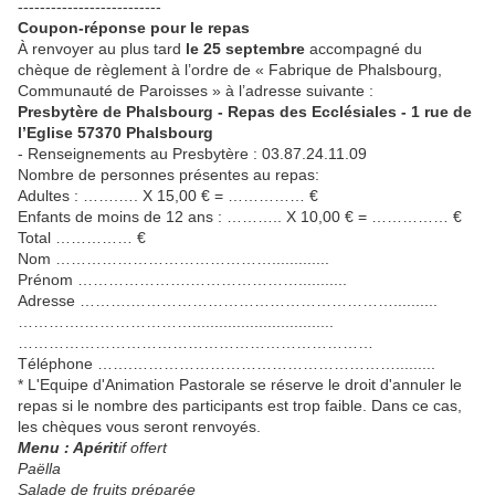
--------------------------
Coupon-réponse pour le repas
À renvoyer au plus tard
le 25 septembre
accompagné du
chèque de règlement à l’ordre de « Fabrique de Phalsbourg,
Communauté de Paroisses » à l’adresse suivante :
Presbytère de Phalsbourg - Repas des Ecclésiales - 1 rue de
l’Eglise 57370 Phalsbourg
- Renseignements au Presbytère : 03.87.24.11.09
Nombre de personnes présentes au repas:
Adultes : …….…. X 15,00 € = …………… €
Enfants de moins de 12 ans : ……….. X 10,00 € = …………… €
Total …………… €
Nom …………………………………….............
Prénom ………………….…………………...........
Adresse ……….……………………………………………..........
………….…………………................................
……………………………………………………………
Téléphone …….…………………………………………….........
* L'Equipe d'Animation Pastorale se réserve le droit d'annuler le
repas si le nombre des participants est trop faible. Dans ce cas,
les chèques vous seront renvoyés.
Menu :
Apérit
if offert
Paëlla
Salade de fruits préparée