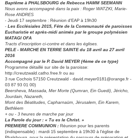
Baptême à PHALSBOURG de Rebecca HAMM SEEMANN
Nous avons accompagné dans la paix : Roger WATZKI, Marie-
Rose ANDRES
- Jeudi 17 septembre : Réunion d'EAP à 19h30
-
Les Ecclésiales 2015, Fête de la Communauté de paroisses
Eucharistie et après-midi animés par le groupe polynésien
MATAGI OFA
Tracts d'inscription ci-contre et dans les églises.
PELE - MARCHE EN TERRE SAINTE du 18 avril au 27 avril
2016
Accompagné par le P. David MEYER (4ème de ce type)
Programme détaillé sur site de la paroisse:
http://creutzwald.catho.free.fr ou au
3 rue Cochois 57150 Creutzwald - david.meyer0181@orange.fr -
03 87 93 01 00)
Beersheva, Massada, Mer Morte (Qumran, Ein Guedi), Jéricho,
Jourdain, Nazareth,
Mont des Béatitudes, Capharnaüm, Jérusalem, Ein Karem,
Bethléem
+ ou - 3 heures de marche par jour
La Parole du jour :
«
Tu es le Christ.
»
PREMIERE COMMUNION :
Réunion pour les parents
(indispensable) : mardi 15 septembre à 19h30 à l'église de
Phalsbourg, pour la présentation du parcours de préparation et