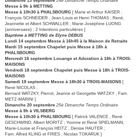
Dimanche 13 septembre
24è Dimanche Temps Ordinaire
Messe à 9h à METTING
Messe à 10h30 à PHALSBOURG
[ Marie et Arthur KAISER ;
François SCHNEIDER ; Jean-Louis et Henri THOMAS ; René,
Jeannette et Albert SCHWALLER ; Marie-Joséphine LUONG
(anniversaire) ; 2 Intentions particulières ]
Baptême à METTING de Elyne DEBUS
Lundi 14 septembre Messe à 16h45 à la Maison de Retraite
Mardi 15 septembre Chapelet puis Messe à 18h à
PHALSBOURG
Mercredi 16 septembre Louange et Adoration à 18h à TROIS-
MAISONS
Vendredi 18 septembre Chapelet puis Messe à 18h à TROIS-
MAISONS
Samedi 19 septembre Messe à 18h30 à TROIS-MAISONS
[
René NICOLAS ;
Bernard WATZKY, Pierrot, Jeanne et Georgette WATZKY ; Fam.
METZ-MARINI ]
Dimanche 20 septembre
25è Dimanche Temps Ordinaire
Messe à 9h à VILSBERG
Messe à 10h30 à PHALSBOURG
[ Patrick VALENCE ; René
GESCHWIND, Albert MORITZ ; Yvonne et René SPIELMANN;
Marie-Louise et François HEITZ ; Denise HAUTER ;
Fam. Alfred KLING et FRIES ; Nicolas TOKARUK ]