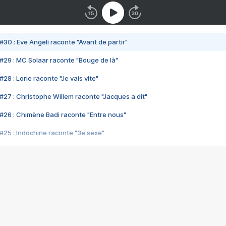
#30 : Eve Angeli raconte "Avant de partir"
#29 : MC Solaar raconte "Bouge de là"
28 : Lorie raconte "Je vais vite"
#27 : Christophe Willem raconte "Jacques a dit"
#26 : Chimène Badi raconte "Entre nous"
#25 : Indochine raconte "3e sexe"
#24 : Zaho raconte "C'est chelou"
#23 : Patrick Bruel raconte "Au café des délices"
#22 : Kyo raconte "Le chemin"
#21 : Nolwenn Leroy raconte "Cassé"
#20 : Patrick Hernandez raconte "Born to be alive"