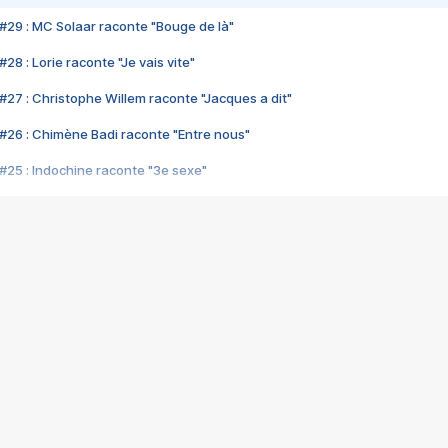
#29 : MC Solaar raconte "Bouge de là"
28 : Lorie raconte "Je vais vite"
#27 : Christophe Willem raconte "Jacques a dit"
#26 : Chimène Badi raconte "Entre nous"
#25 : Indochine raconte "3e sexe"
#24 : Zaho raconte "C'est chelou"
#23 : Patrick Bruel raconte "Au café des délices"
#22 : Kyo raconte "Le chemin"
#21 : Nolwenn Leroy raconte "Cassé"
#20 : Patrick Hernandez raconte "Born to be alive"
#19 : Lorie raconte "Près de moi"
#18 : Michael Jones raconte "A nos actes manqués" (avec Jean-Jacque