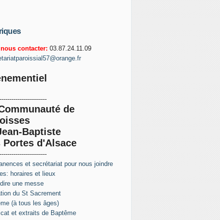
riques
nous contacter:
03.87.24.11.09
etariatparoissial57@orange.fr
nementiel
------------------------
 Communauté de
oisses
Jean-Baptiste
 Portes d'Alsace
------------------------
nences et secrétariat pour nous joindre
s: horaires et lieux
 dire une messe
tion du St Sacrement
me (à tous les âges)
ficat et extraits de Baptême