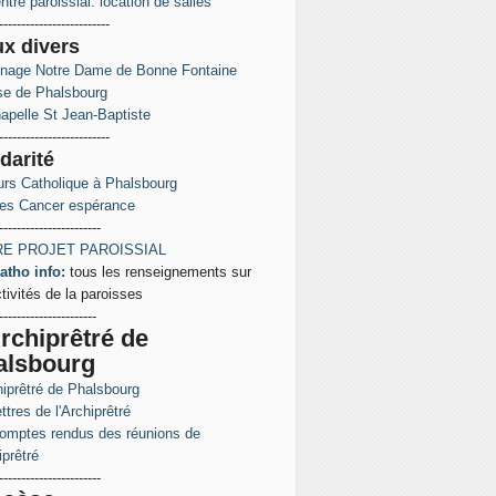
ntre paroissial: location de salles
-------------------------
ux
divers
inage Notre Dame de Bonne Fontaine
ise de Phalsbourg
apelle St Jean-Baptiste
-------------------------
darité
rs Catholique à Phalsbourg
es Cancer espérance
-----------------------
E PROJET PAROISSIAL
atho info:
tous les renseignements sur
ctivités de la paroisses
----------------------
rchiprêtré de
alsbourg
hiprêtré de Phalsbourg
ttres de l'Archiprêtré
omptes rendus des réunions de
iprêtré
-----------------------