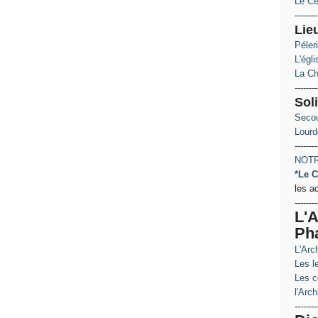
Le Ce
--------
Lie
Péler
L'égl
La Ch
--------
Soli
Secou
Lourd
--------
NOTR
*Le C
les a
--------
L'A
Ph
L'Arc
Les le
Les c
l'Arch
--------