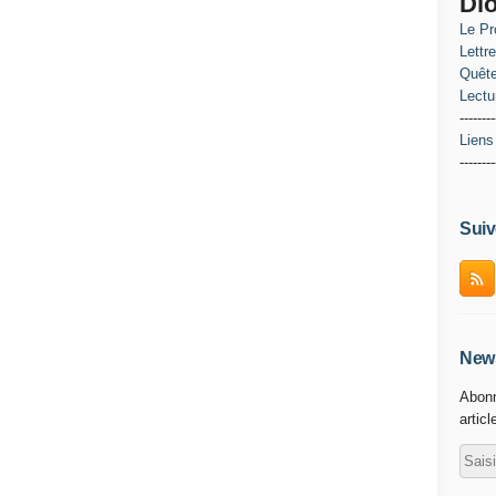
Di
Le Pr
Lettr
Quête
Lectu
--------
Liens
--------
Suiv
News
Abonn
articl