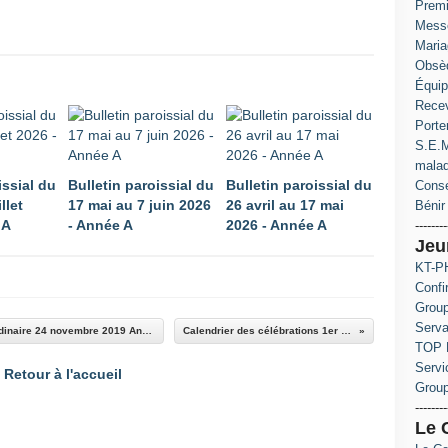
Prem
Messe
Maria
Obsè
Équip
Recev
Porte
S.E.M
mala
issial du
Bulletin paroissial du
Bulletin paroissial du
Conse
llet
17 mai au 7 juin 2026
26 avril au 17 mai
Bénir 
 A
- Année A
2026 - Année A
--------
Jeu
KT-PH
Confi
Group
Serva
Prière universelle 34ème Dimanche Temps Ordinaire 24 novembre 2019 Année C Solennité du Christ Roi
Calendrier des célébrations 1er semestre 2020
TOP 
Servi
Retour à l'accueil
Grou
--------
Le 