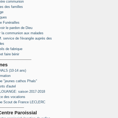
ière communion
s des familles
ge
ques
e Funérailles
oir le pardon de Dieu
r la communion aux malades
. service de l'évangile auprès des
des
ils de fabrique
et faire bénir
------------------------------
nes
ALS (10-14 ans)
rmation
e "jeunes cathos Phals"
nts d'autel
LOUANGE: saison 2017-2018
ce des vocations
pe Scout de France LECLERC
-----------------------
Centre Paroissial