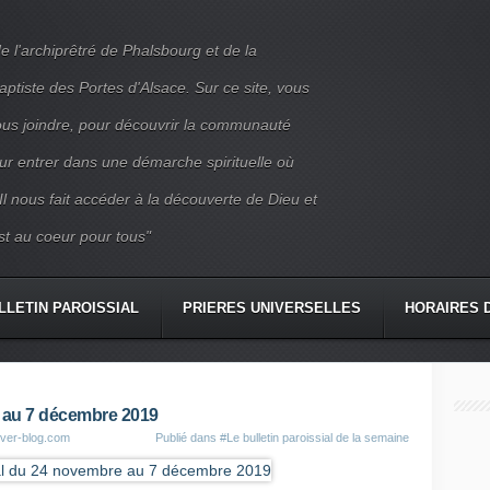
e l'archiprêtré de Phalsbourg et de la
iste des Portes d'Alsace. Sur ce site, vous
nous joindre, pour découvrir la communauté
ur entrer dans une démarche spirituelle où
 Il nous fait accéder à la découverte de Dieu et
st au coeur pour tous"
LLETIN PAROISSIAL
PRIERES UNIVERSELLES
HORAIRES 
CONTACT
e au 7 décembre 2019
over-blog.com
Publié dans
#Le bulletin paroissial de la semaine