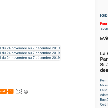
Rub
Pour 
secr
Evè
--------
La
Par
St 
des
--------
Perma
Messe
Faire
post
0
Adora
Baptê
Certi