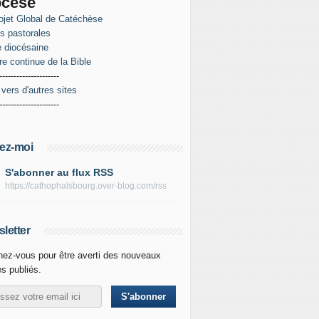
ocèse
ojet Global de Catéchèse
es pastorales
 diocésaine
re continue de la Bible
---------------------
 vers d'autres sites
---------------------
ez-moi
S'abonner au flux RSS
https://cathophalsbourg.over-blog.com/rss
letter
ez-vous pour être averti des nouveaux
es publiés.