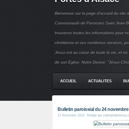
Bienvenue sur la page d'accueil du site d
Communauté de Paroisses Saint Jean-Bapt
trouverez toutes les informations pour 
chrétienne et ses nombreux services, po
Jésus est au coeur de toute la vie, et où
de son Eglise. Notre Devise: "Jésus-Chri
ACCUEIL
ACTUALITES
BU
PERMANENCES
JEUNES
Bulletin paroissial du 24 novembr
22 Novembre 2019
, Rédigé par cathophalsbourg.