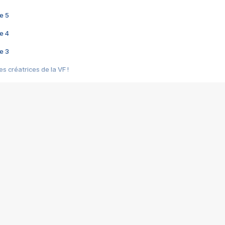
e 5
e 4
e 3
s créatrices de la VF !
e 2
e 1
e Mektoub My Love arrive enfin ! Rencontre avec Shaïn Boumedine et Sal
i : après Toni en famille
elle réalise le bouleversant Dites lui que je l'aime
ais ! Rencontre autour de Vie privée de Rebecca Zlotowski
 de Marguerite, Grave... Rencontre avec Ella Rumpf
 Les Rêveurs, un film intime sur la santé mentale