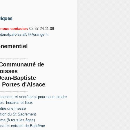
riques
nous contacter:
03.87.24.11.09
etariatparoissial57@orange.fr
nementiel
------------------------
 Communauté de
oisses
Jean-Baptiste
 Portes d'Alsace
------------------------
nences et secrétariat pour nous joindre
s: horaires et lieux
 dire une messe
tion du St Sacrement
me (à tous les âges)
ficat et extraits de Baptême