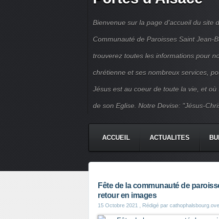
Bienvenue sur la page d'accueil du site d
Communauté de Paroisses Saint Jean-Bapt
trouverez toutes les informations pour 
chrétienne et ses nombreux services, po
Jésus est au coeur de toute la vie, et où
de son Eglise. Notre Devise: "Jésus-Chri
ACCUEIL
ACTUALITES
BU
PERMANENCES
JEUNES
Fête de la communauté de paroisses 
retour en images
15 Octobre 2021
, Rédigé par cathophalsbourg.ov