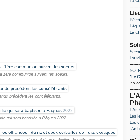
Le Ce
--------
Lie
Péler
L'égl
La Ch
--------
Soli
Secou
Lourd
--------
NOTR
la 1ère communion suivent les soeurs.
*Le C
les a
--------
L'A
ands précèdent les concélébrants.
Ph
L'Arc
Les le
rlie qui sera baptisée à Pâques 2022.
Les c
l'Arch
--------