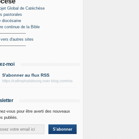
ocèse
ojet Global de Catéchèse
es pastorales
 diocésaine
re continue de la Bible
---------------------
 vers d'autres sites
---------------------
ez-moi
S'abonner au flux RSS
https://cathophalsbourg.over-blog.com/rss
letter
ez-vous pour être averti des nouveaux
es publiés.