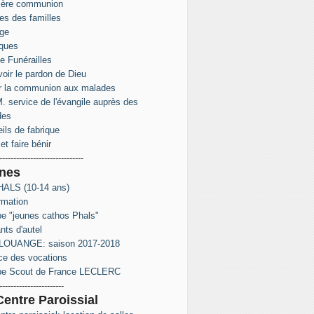
ière communion
s des familles
ge
ques
e Funérailles
oir le pardon de Dieu
r la communion aux malades
. service de l'évangile auprès des
des
ils de fabrique
et faire bénir
------------------------------
nes
ALS (10-14 ans)
rmation
e "jeunes cathos Phals"
nts d'autel
LOUANGE: saison 2017-2018
ce des vocations
pe Scout de France LECLERC
-----------------------
Centre Paroissial