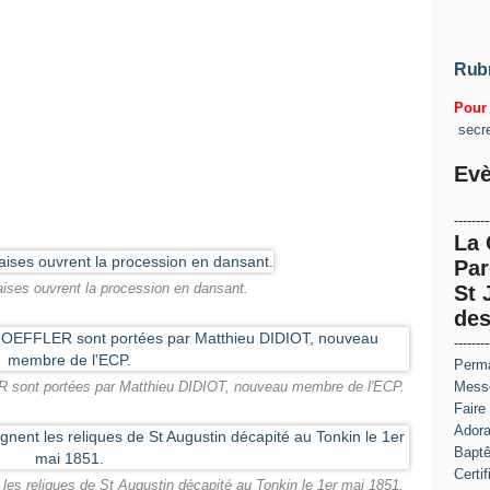
Rub
Pour 
secr
Evè
--------
La
Par
aises ouvrent la procession en dansant.
St 
des
--------
Perma
Messe
 sont portées par Matthieu DIDIOT, nouveau membre de l'ECP.
Faire
Adora
Baptê
Certi
s reliques de St Augustin décapité au Tonkin le 1er mai 1851.