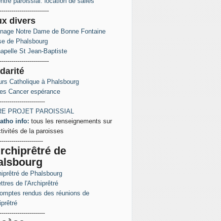
ntre paroissial: location de salles
-------------------------
ux
divers
inage Notre Dame de Bonne Fontaine
ise de Phalsbourg
apelle St Jean-Baptiste
-------------------------
darité
rs Catholique à Phalsbourg
es Cancer espérance
-----------------------
E PROJET PAROISSIAL
atho info:
tous les renseignements sur
ctivités de la paroisses
----------------------
rchiprêtré de
alsbourg
hiprêtré de Phalsbourg
ttres de l'Archiprêtré
omptes rendus des réunions de
iprêtré
-----------------------