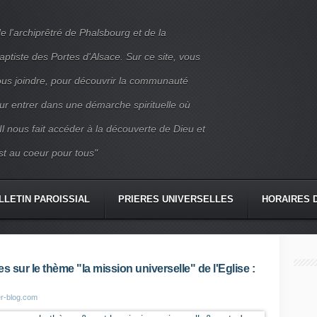
e l'archiprêtré de Phalsbourg et de la
iste des Portes d'Alsace. Sur ce site, vous
nous joindre, pour découvrir la communauté
ur entrer dans une démarche spirituelle où
 Il nous fait accéder à la découverte de Dieu et
st au coeur pour tous"
LLETIN PAROISSIAL
PRIERES UNIVERSELLES
HORAIRES 
CONTACT
sur le thème "la mission universelle" de l'Eglise :
er-blog.com