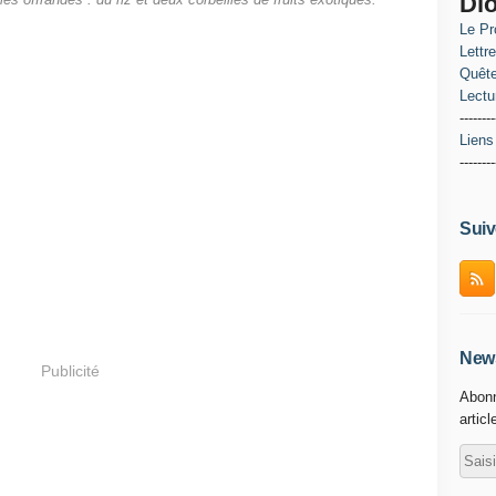
Di
s offrandes : du riz et deux corbeilles de fruits exotiques.
Le Pr
Lettr
Quête
Lectu
--------
Liens
--------
Suiv
News
Publicité
Abonn
articl