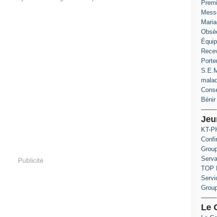
Prem
Messe
Maria
Obsè
Équip
Recev
Porte
S.E.M
mala
Conse
Bénir 
--------
Jeu
KT-PH
Confi
Group
Serva
Publicité
TOP 
Servi
Grou
--------
Le 