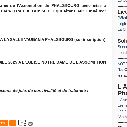
Le Ce
e Dame de l'Assomption de PHALSBOURG avec mise à
--------
Frère Raoul DE BUISSERET qui fêtent leur Jubilé d'or
Lie
Péler
L'égl
La Ch
--------
 A LA SALLE VAUBAN A PHALSBOURG (sur inscription)
Soli
Secou
Lourd
--------
ILE 2025 A L'EGLISE NOTRE DAME DE L'ASSOMPTION
NOTR
*Le C
les a
--------
L'A
nts de joie, de convivialité et de fraternité !
Ph
L'Arc
Les le
Les c
l'Arch
--------
post
0