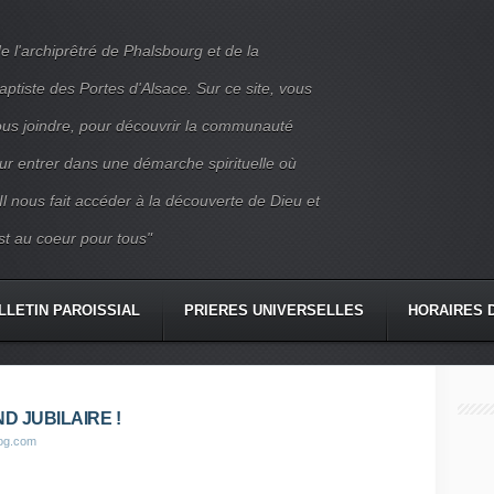
e l'archiprêtré de Phalsbourg et de la
iste des Portes d'Alsace. Sur ce site, vous
nous joindre, pour découvrir la communauté
ur entrer dans une démarche spirituelle où
 Il nous fait accéder à la découverte de Dieu et
st au coeur pour tous"
LLETIN PAROISSIAL
PRIERES UNIVERSELLES
HORAIRES 
CONTACT
D JUBILAIRE !
log.com