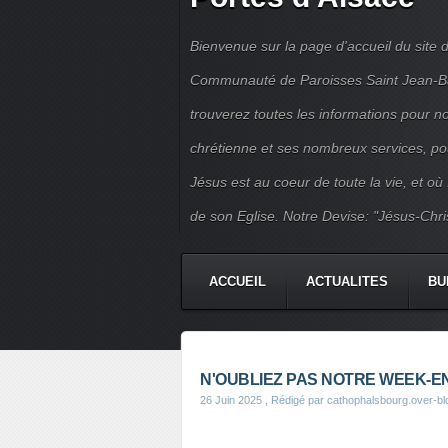
Bienvenue sur la page d'accueil du site d
Communauté de Paroisses Saint Jean-Bapt
trouverez toutes les informations pour 
chrétienne et ses nombreux services, po
Jésus est au coeur de toute la vie, et où
de son Eglise. Notre Devise: "Jésus-Chri
ACCUEIL
ACTUALITES
BU
PERMANENCES
JEUNES
N'OUBLIEZ PAS NOTRE WEEK-EN
26 Juin 2025
, Rédigé par cathophalsbourg.over-b