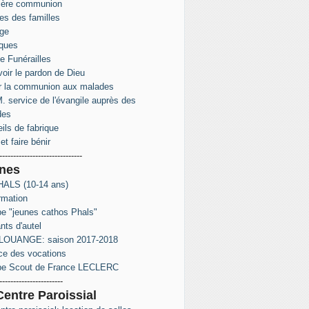
ière communion
s des familles
ge
ques
e Funérailles
oir le pardon de Dieu
r la communion aux malades
. service de l'évangile auprès des
des
ils de fabrique
et faire bénir
------------------------------
nes
ALS (10-14 ans)
rmation
e "jeunes cathos Phals"
nts d'autel
LOUANGE: saison 2017-2018
ce des vocations
pe Scout de France LECLERC
-----------------------
Centre Paroissial