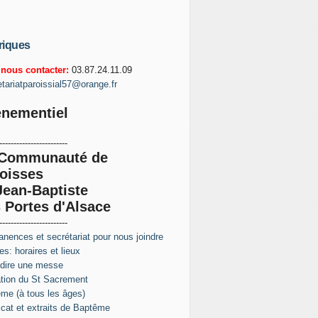
riques
nous contacter:
03.87.24.11.09
etariatparoissial57@orange.fr
nementiel
------------------------
 Communauté de
oisses
Jean-Baptiste
 Portes d'Alsace
------------------------
nences et secrétariat pour nous joindre
s: horaires et lieux
 dire une messe
tion du St Sacrement
me (à tous les âges)
ficat et extraits de Baptême