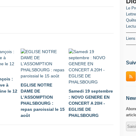
Di
Le Pr
Lettr
Quête
Lectu
--------
Liens
--------
Suiv
nçois :
ive à
EGLISE NOTRE
ne le 12
DAME DE
Samedi 19 septembre
L'ASSOMPTION
: NOVO GENERE EN
News
PHALSBOURG :
CONCERT A 20H -
Abonn
repas paroissial le 15
EGLISE DE
articl
août
PHALSBOURG