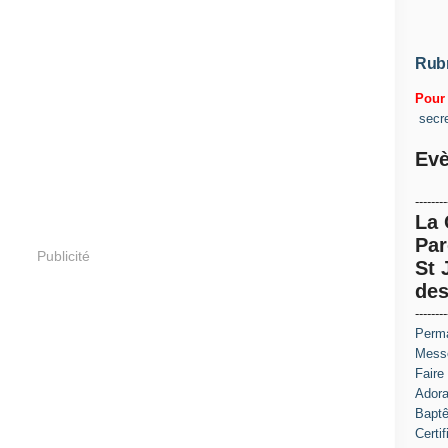
Rub
Pour 
secr
Evè
--------
La
Par
Publicité
St 
des
--------
Perma
Messe
Faire
Adora
Baptê
Certi