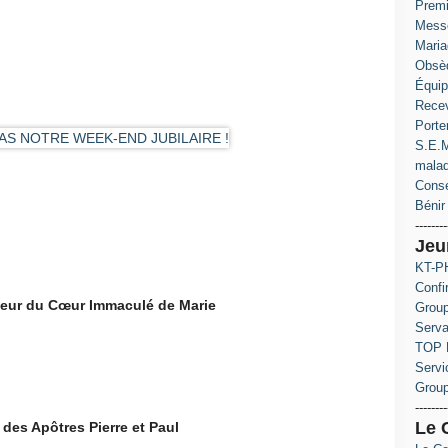
Prem
Messe
Maria
Obsè
Équip
Recev
Porte
S.E.M
mala
Conse
Bénir 
--------
Jeu
KT-PH
Confi
nneur du Cœur Immaculé de Marie
Group
Serva
TOP 
Servi
Grou
--------
Le 
des Apôtres Pierre et Paul