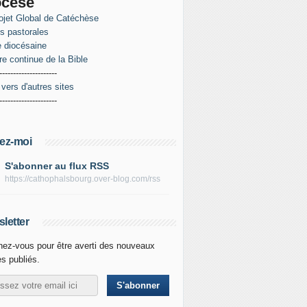
ocèse
ojet Global de Catéchèse
es pastorales
 diocésaine
re continue de la Bible
---------------------
 vers d'autres sites
---------------------
ez-moi
S'abonner au flux RSS
https://cathophalsbourg.over-blog.com/rss
letter
ez-vous pour être averti des nouveaux
es publiés.