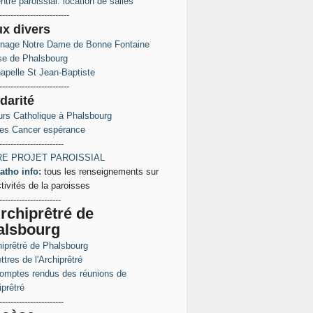
ntre paroissial: location de salles
-------------------------
ux
divers
inage Notre Dame de Bonne Fontaine
ise de Phalsbourg
apelle St Jean-Baptiste
-------------------------
darité
rs Catholique à Phalsbourg
es Cancer espérance
-----------------------
E PROJET PAROISSIAL
atho info:
tous les renseignements sur
ctivités de la paroisses
----------------------
rchiprêtré de
alsbourg
hiprêtré de Phalsbourg
ttres de l'Archiprêtré
omptes rendus des réunions de
iprêtré
-----------------------