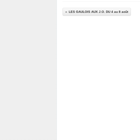
LES GAULOIS AUX J.O. DU 4 au 8 août