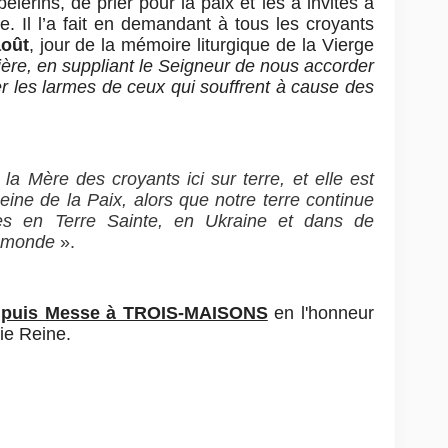
èlerins, de prier pour la paix et les a invités à
e. Il l’a fait en demandant à tous les croyants
août
, jour de la mémoire liturgique de la Vierge
rière, en suppliant le Seigneur de nous accorder
uyer les larmes de ceux qui souffrent à cause des
 la Mère des croyants ici sur terre, et elle est
e de la Paix, alors que notre terre continue
res en Terre Sainte, en Ukraine et dans de
u monde
».
et puis Messe à TROIS-MAISONS
en l'honneur
ie Reine.