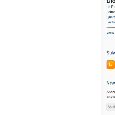
Di
Le Pr
Lettr
Quête
Lectu
--------
Liens
--------
Suiv
News
Abonn
articl