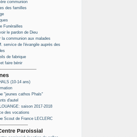
ière communion
s des familles
ge
ques
e Funérailles
oir le pardon de Dieu
r la communion aux malades
. service de l'évangile auprès des
des
ils de fabrique
et faire bénir
------------------------------
nes
ALS (10-14 ans)
rmation
e "jeunes cathos Phals"
nts d'autel
LOUANGE: saison 2017-2018
ce des vocations
pe Scout de France LECLERC
-----------------------
Centre Paroissial