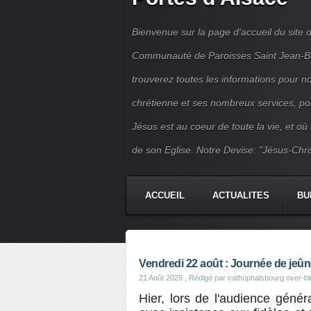
Bienvenue sur la page d'accueil du site d
Communauté de Paroisses Saint Jean-Bapt
trouverez toutes les informations pour 
chrétienne et ses nombreux services, po
Jésus est au coeur de toute la vie, et où
de son Eglise. Notre Devise: "Jésus-Chri
ACCUEIL
ACTUALITES
BU
PERMANENCES
JEUNES
Vendredi 22 août : Journée de jeûne
21 Août 2025
, Rédigé par cathophalsbourg.over-b
Hier, lors de l'audience gén