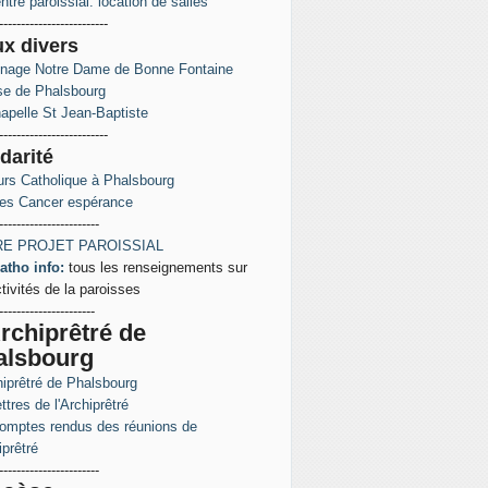
ntre paroissial: location de salles
-------------------------
ux
divers
inage Notre Dame de Bonne Fontaine
ise de Phalsbourg
apelle St Jean-Baptiste
-------------------------
darité
rs Catholique à Phalsbourg
es Cancer espérance
-----------------------
E PROJET PAROISSIAL
atho info:
tous les renseignements sur
ctivités de la paroisses
----------------------
rchiprêtré de
alsbourg
hiprêtré de Phalsbourg
ttres de l'Archiprêtré
omptes rendus des réunions de
iprêtré
-----------------------