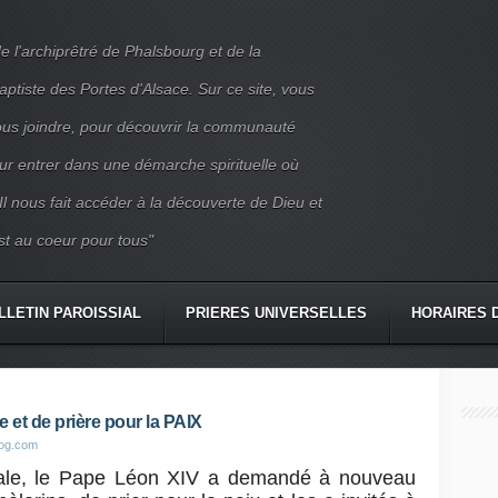
e l'archiprêtré de Phalsbourg et de la
iste des Portes d'Alsace. Sur ce site, vous
nous joindre, pour découvrir la communauté
ur entrer dans une démarche spirituelle où
 Il nous fait accéder à la découverte de Dieu et
st au coeur pour tous"
LLETIN PAROISSIAL
PRIERES UNIVERSELLES
HORAIRES 
CONTACT
 et de prière pour la PAIX
log.com
érale, le Pape Léon XIV a demandé à nouveau