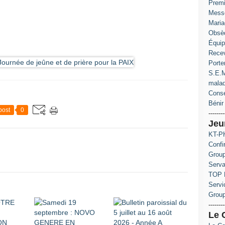
Prem
Messe
Maria
Obsè
Équip
Recev
Porte
S.E.M
mala
Conse
Bénir 
post
0
--------
Jeu
KT-PH
Confi
Group
Serva
TOP 
Servi
Grou
--------
Le 