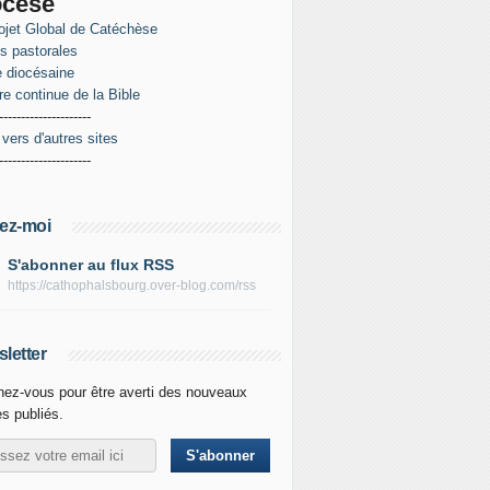
ocèse
ojet Global de Catéchèse
es pastorales
 diocésaine
re continue de la Bible
---------------------
 vers d'autres sites
---------------------
ez-moi
S'abonner au flux RSS
https://cathophalsbourg.over-blog.com/rss
letter
ez-vous pour être averti des nouveaux
es publiés.