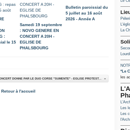
Le Ce
--------
Bulletin paroissial du
Lie
5 juillet au 16 août
Péler
RE
2026 - Année A
L'égl
Samedi 19 septembre
La Ch
ON
: NOVO GENERE EN
--------
 :
CONCERT A 20H -
Soli
ial le 15
EGLISE DE
PHALSBOURG
Secou
Lourd
--------
NOTR
*Le C
les a
IDEE DE SORTIE : CONCERT DONNE PAR LE DUO CORSE "SUMENTE" - EGLISE PROTESTANTE - 12 septembre à 20h
--------
L'A
Retour à l'accueil
Ph
L'Arc
Les le
Les c
l'Arch
--------