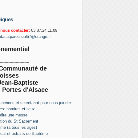
riques
nous contacter:
03.87.24.11.09
etariatparoissial57@orange.fr
nementiel
------------------------
 Communauté de
oisses
Jean-Baptiste
 Portes d'Alsace
------------------------
nences et secrétariat pour nous joindre
s: horaires et lieux
 dire une messe
tion du St Sacrement
me (à tous les âges)
ficat et extraits de Baptême