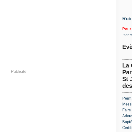
Rub
Pour 
secr
Evè
--------
La
Publicité
Par
St 
des
--------
Perma
Messe
Faire
Adora
Baptê
Certi