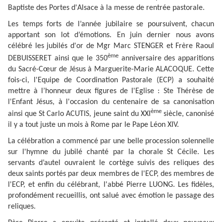
Baptiste des Portes d'Alsace à la messe de rentrée pastorale.
Les temps forts de l’année jubilaire se poursuivent, chacun
apportant son lot d’émotions. En juin dernier nous avons
célébré les jubilés d'or de Mgr Marc STENGER et Frère Raoul
ème
DEBUISSERET ainsi que le 350
anniversaire des apparitions
du Sacré-Cœur de Jésus à Marguerite-Marie ALACOQUE. Cette
fois-ci, l'Equipe de Coordination Pastorale (ECP) a souhaité
mettre à l’honneur deux figures de l'Eglise : Ste Thérèse de
l'Enfant Jésus, à l'occasion du centenaire de sa canonisation
ème
ainsi que St Carlo ACUTIS, jeune saint du XXI
siècle, canonisé
il y a tout juste un mois à Rome par le Pape Léon XIV.
La célébration a commencé par une belle procession solennelle
sur l'hymne du jubilé chanté par la chorale St Cécile. Les
servants d’autel ouvraient le cortège suivis des reliques des
deux saints portés par deux membres de l'ECP, des membres de
l'ECP, et enfin du célébrant, l'abbé Pierre LUONG. Les fidèles,
profondément recueillis, ont salué avec émotion le passage des
reliques.