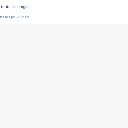
 toutes les règles
s les jeux vidéo
us choquant de Rockstar ? - Le scandale BULLY
e plus moche de Steam
du RÊVE tourne au CAUCHEMAR
pendant 8 heures
it… à tort
umiliés par un jeu vidéo
ire - Final Fantasy 8
ti un empire - Age of Empires
story DOFUS
tard, il crée l'un des pires jeux de tous les temps, MindsEye.