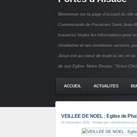
Bienvenue sur la page d'accueil du site d
Communauté de Paroisses Saint Jean-Bapt
trouverez toutes les informations pour 
chrétienne et ses nombreux services, po
Jésus est au coeur de toute la vie, et où
de son Eglise. Notre Devise: "Jésus-Chri
ACCUEIL
ACTUALITES
BU
PERMANENCES
JEUNES
VEILLEE DE NOEL : Eglise de Pha
26 Novembre 2025
, Rédigé par cathophalsbourg.