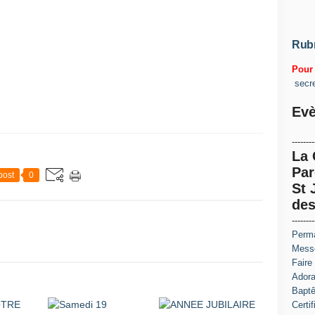
Rub
Pour 
secr
Evè
--------
La
Par
post
0
St 
des
--------
Perma
Messe
Faire
Adora
Baptê
Certi