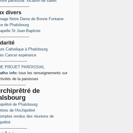
ntre paroissial: location de salles
-------------------------
ux
divers
inage Notre Dame de Bonne Fontaine
ise de Phalsbourg
apelle St Jean-Baptiste
-------------------------
darité
rs Catholique à Phalsbourg
es Cancer espérance
-----------------------
E PROJET PAROISSIAL
atho info:
tous les renseignements sur
ctivités de la paroisses
----------------------
rchiprêtré de
alsbourg
hiprêtré de Phalsbourg
ttres de l'Archiprêtré
omptes rendus des réunions de
iprêtré
-----------------------