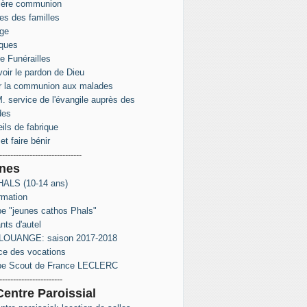
ière communion
s des familles
ge
ques
e Funérailles
oir le pardon de Dieu
r la communion aux malades
. service de l'évangile auprès des
des
ils de fabrique
et faire bénir
------------------------------
nes
ALS (10-14 ans)
rmation
e "jeunes cathos Phals"
nts d'autel
LOUANGE: saison 2017-2018
ce des vocations
pe Scout de France LECLERC
-----------------------
Centre Paroissial