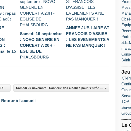
Prem
Messe
Maria
Obsè
Équip
RE
ANNEE JUBILAIRE ST
Recev
Samedi 19 septembre
FRANCOIS D'ASSISE
Porte
ON
: NOVO GENERE EN
: LES EVENEMENTS A
S.E.M
 :
CONCERT A 20H -
NE PAS MANQUER !
mala
ial le 15
EGLISE DE
Conse
PHALSBOURG
Bénir 
--------
Jeu
KT-PH
Confi
CONCERT DE NOEL : Dimanche 7 décembre à 15h à HELLERT
Samedi 29 novembre : Sonnerie des cloches pour l'entrée en avent 2025
Group
Serva
Retour à l'accueil
TOP 
Servi
Grou
--------
Le 