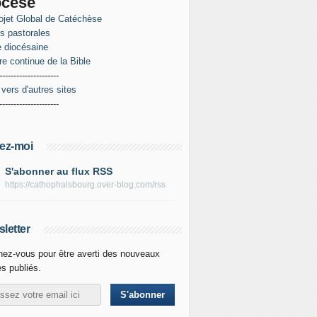
ocèse
ojet Global de Catéchèse
es pastorales
 diocésaine
re continue de la Bible
---------------------
 vers d'autres sites
---------------------
ez-moi
S'abonner au flux RSS
https://cathophalsbourg.over-blog.com/rss
letter
ez-vous pour être averti des nouveaux
es publiés.