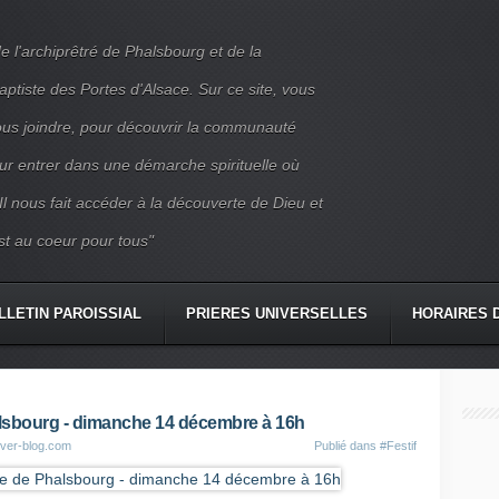
e l'archiprêtré de Phalsbourg et de la
iste des Portes d'Alsace. Sur ce site, vous
nous joindre, pour découvrir la communauté
ur entrer dans une démarche spirituelle où
 Il nous fait accéder à la découverte de Dieu et
st au coeur pour tous"
LLETIN PAROISSIAL
PRIERES UNIVERSELLES
HORAIRES 
CONTACT
lsbourg - dimanche 14 décembre à 16h
over-blog.com
Publié dans
#Festif