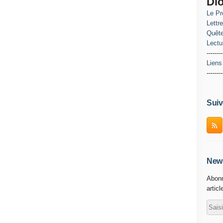
Di
Le Pr
Lettr
Quête
Lectu
--------
Liens
--------
Suiv
News
Abonn
articl