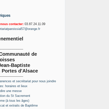
riques
nous contacter:
03.87.24.11.09
etariatparoissial57@orange.fr
nementiel
------------------------
 Communauté de
oisses
Jean-Baptiste
 Portes d'Alsace
------------------------
nences et secrétariat pour nous joindre
s: horaires et lieux
 dire une messe
tion du St Sacrement
me (à tous les âges)
ficat et extraits de Baptême