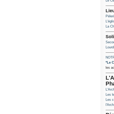
Le Ce
--------
Lie
Péler
L'égl
La Ch
--------
Soli
Secou
Lourd
--------
NOTR
*Le C
les a
--------
L'A
Ph
L'Arc
Les le
Les c
l'Arch
--------