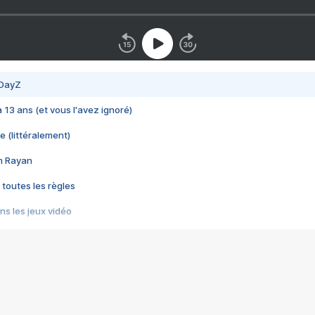
 DayZ
 a 13 ans (et vous l'avez ignoré)
e (littéralement)
im Rayan
 toutes les règles
s les jeux vidéo
us choquant de Rockstar ? - Le scandale BULLY
e plus moche de Steam
du RÊVE tourne au CAUCHEMAR
pendant 8 heures