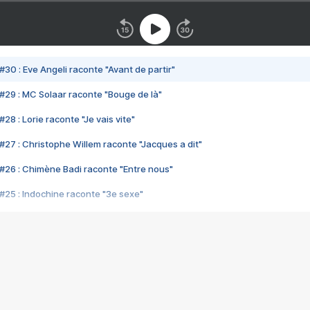
#30 : Eve Angeli raconte "Avant de partir"
#29 : MC Solaar raconte "Bouge de là"
28 : Lorie raconte "Je vais vite"
#27 : Christophe Willem raconte "Jacques a dit"
#26 : Chimène Badi raconte "Entre nous"
#25 : Indochine raconte "3e sexe"
#24 : Zaho raconte "C'est chelou"
#23 : Patrick Bruel raconte "Au café des délices"
#22 : Kyo raconte "Le chemin"
#21 : Nolwenn Leroy raconte "Cassé"