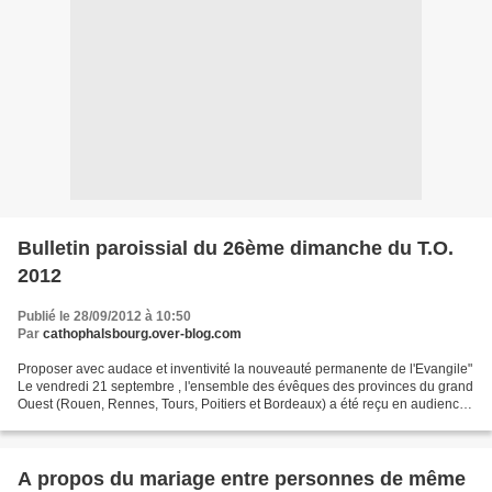
Bulletin paroissial du 26ème dimanche du T.O.
2012
Publié le 28/09/2012 à 10:50
Par
cathophalsbourg.over-blog.com
Proposer avec audace et inventivité la nouveauté permanente de l'Evangile"
Le vendredi 21 septembre , l'ensemble des évêques des provinces du grand
Ouest (Rouen, Rennes, Tours, Poitiers et Bordeaux) a été reçu en audience
par le Saint-Père à Castel Gandolfo...
A propos du mariage entre personnes de même