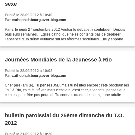
sexe
Publié le 28/09/2012 à 10:40
Par
cathophalsbourg.over-blog.com
Paris, le jeudi 27 septembre 2012 Vouloir le débat et y contribuer ! Depuis
plusieurs semaines, l’Eglise catholique ne se contente pas de déplorer
l’absence d’un débat véritable sur les réformes sociétales. Elle y apporte
toute sa contribution, son énergie...
Journées Mondiales de la Jeunesse à Rio
Publié le 28/09/2012 à 10:02
Par
cathophalsbourg.over-blog.com
Cher (ère) ami(e), Tu penses JMJ, mais tu hésites encore : l’été prochain les
JMJ à Rio, ça te fait rêver, mais c’est loin, c’est cher, et donc tu penses que
ce n’est peut-être pas pour toi. Tu connais autour de toi un jeune adulte
(étudiant, jeune pro,...
bulletin paroissial du 25ème dimanche du T.O.
2012
Publié le 21/09/2012 à 10:20