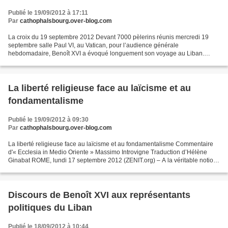
Publié le 19/09/2012 à 17:11
Par
cathophalsbourg.over-blog.com
La croix du 19 septembre 2012 Devant 7000 pèlerins réunis mercredi 19
septembre salle Paul VI, au Vatican, pour l’audience générale
hebdomadaire, Benoît XVI a évoqué longuement son voyage au Liban.
Benoît XVI a souligné à nouveau qu’il avait « fortement...
La liberté religieuse face au laïcisme et au
fondamentalisme
Publié le 19/09/2012 à 09:30
Par
cathophalsbourg.over-blog.com
La liberté religieuse face au laïcisme et au fondamentalisme Commentaire
d'« Ecclesia in Medio Oriente » Massimo Introvigne Traduction d’Hélène
Ginabat ROME, lundi 17 septembre 2012 (ZENIT.org) – A la véritable notion
de liberté religieuse, et au rapport...
Discours de Benoît XVI aux représentants
politiques du Liban
Publié le 18/09/2012 à 10:44