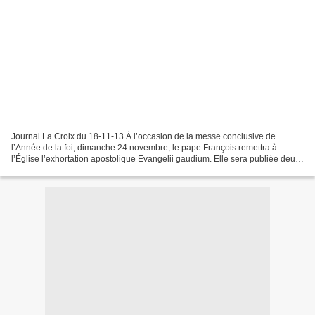
Journal La Croix du 18-11-13 À l’occasion de la messe conclusive de
l’Année de la foi, dimanche 24 novembre, le pape François remettra à
l’Église l’exhortation apostolique Evangelii gaudium. Elle sera publiée deux
jours plus tard. Le pape avait fait part...