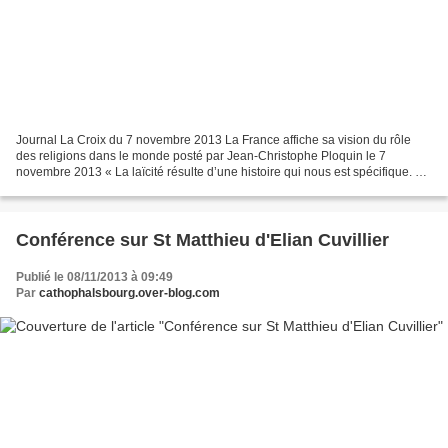
Journal La Croix du 7 novembre 2013 La France affiche sa vision du rôle
des religions dans le monde posté par Jean-Christophe Ploquin le 7
novembre 2013 « La laïcité résulte d’une histoire qui nous est spécifique. Ce
système juridique complexe n’a pas...
Conférence sur St Matthieu d'Elian Cuvillier
Publié le 08/11/2013 à 09:49
Par
cathophalsbourg.over-blog.com