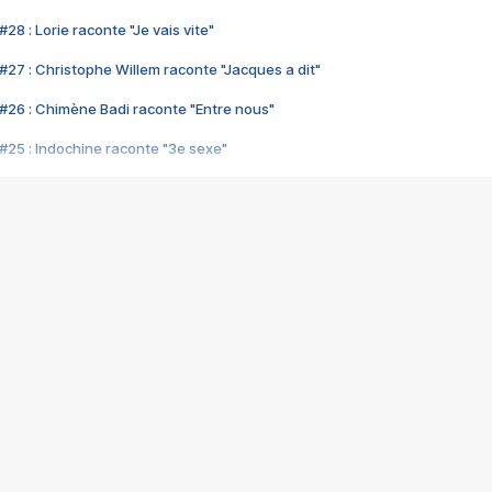
28 : Lorie raconte "Je vais vite"
#27 : Christophe Willem raconte "Jacques a dit"
#26 : Chimène Badi raconte "Entre nous"
#25 : Indochine raconte "3e sexe"
#24 : Zaho raconte "C'est chelou"
#23 : Patrick Bruel raconte "Au café des délices"
#22 : Kyo raconte "Le chemin"
#21 : Nolwenn Leroy raconte "Cassé"
#20 : Patrick Hernandez raconte "Born to be alive"
#19 : Lorie raconte "Près de moi"
#18 : Michael Jones raconte "A nos actes manqués" (avec Jean-Jacque
#17 : Khaled raconte "Aïcha"