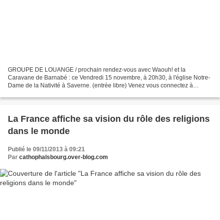
GROUPE DE LOUANGE / prochain rendez-vous avec Waouh! et la
Caravane de Barnabé : ce Vendredi 15 novembre, à 20h30, à l'église Notre-
Dame de la Nativité à Saverne. (entrée libre) Venez vous connectez à
l’essentiel… Venez Nombreux!! Retrouvez les dernières...
La France affiche sa vision du rôle des religions
dans le monde
Publié le 09/11/2013 à 09:21
Par
cathophalsbourg.over-blog.com