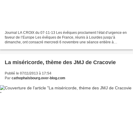
Journal LA CROIX du 07-11-13 Les évêques proclament l’état d’urgence en
faveur de l’Europe Les évêques de France, réunis à Lourdes jusqu’à
dimanche, ont consacré mercredi 6 novembre une séance entière à
l’Europe. À l’instar de la députée européenne Sylvie...
La miséricorde, thème des JMJ de Cracovie
Publié le 07/11/2013 à 17:54
Par
cathophalsbourg.over-blog.com