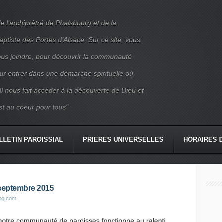
e l'archiprêtré de Phalsbourg et de la
iste des Portes d'Alsace. Sur ce site, vous
nous joindre, pour découvrir la communauté
ur entrer dans une démarche spirituelle où
 Il nous fait accéder à la découverte de Dieu et
st au coeur pour tous"
LLETIN PAROISSIAL
PRIERES UNIVERSELLES
HORAIRES 
CONTACT
6 septembre 2015
log.com
, notre communauté de paroisses fonctionne au ralenti,