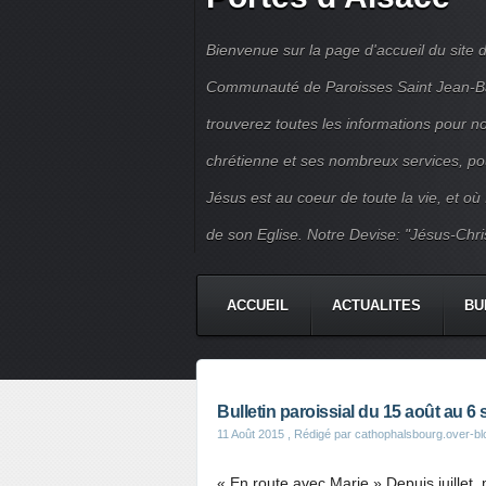
Bienvenue sur la page d'accueil du site d
Communauté de Paroisses Saint Jean-Bapt
trouverez toutes les informations pour 
chrétienne et ses nombreux services, po
Jésus est au coeur de toute la vie, et où
de son Eglise. Notre Devise: "Jésus-Chri
ACCUEIL
ACTUALITES
BU
PERMANENCES
JEUNES
Bulletin paroissial du 15 août au 
11 Août 2015
, Rédigé par cathophalsbourg.over-b
« En route avec Marie » Depuis juillet