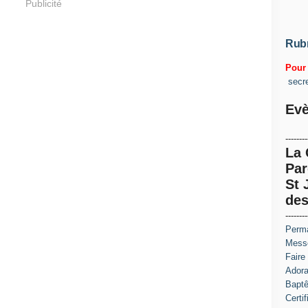
Publicité
Rub
Pour 
secr
Evè
--------
La
Par
St 
des
--------
Perma
Messe
Faire
Adora
Baptê
Certi