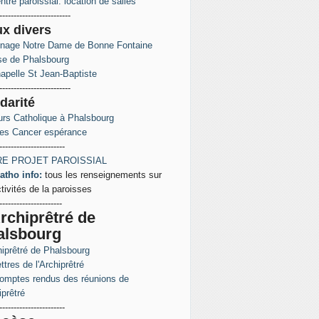
ntre paroissial: location de salles
-------------------------
ux
divers
inage Notre Dame de Bonne Fontaine
ise de Phalsbourg
apelle St Jean-Baptiste
-------------------------
darité
rs Catholique à Phalsbourg
es Cancer espérance
-----------------------
E PROJET PAROISSIAL
atho info:
tous les renseignements sur
ctivités de la paroisses
----------------------
rchiprêtré de
alsbourg
hiprêtré de Phalsbourg
ttres de l'Archiprêtré
omptes rendus des réunions de
iprêtré
-----------------------