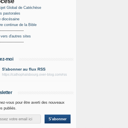
ocèse
ojet Global de Catéchèse
es pastorales
 diocésaine
re continue de la Bible
---------------------
 vers d'autres sites
---------------------
ez-moi
S'abonner au flux RSS
https://cathophalsbourg.over-blog.com/rss
letter
ez-vous pour être averti des nouveaux
es publiés.