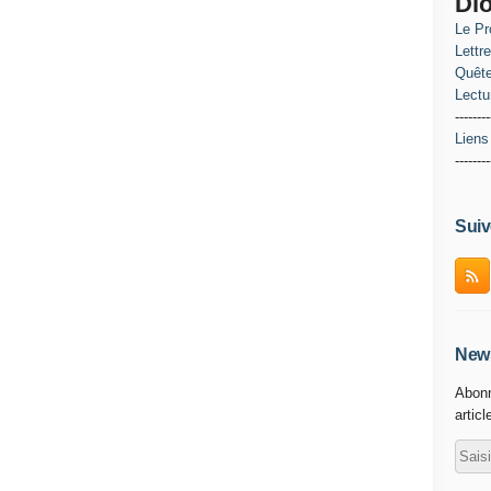
Di
Le Pr
Lettr
Quête
Lectu
--------
Liens
--------
Suiv
News
Abonn
articl