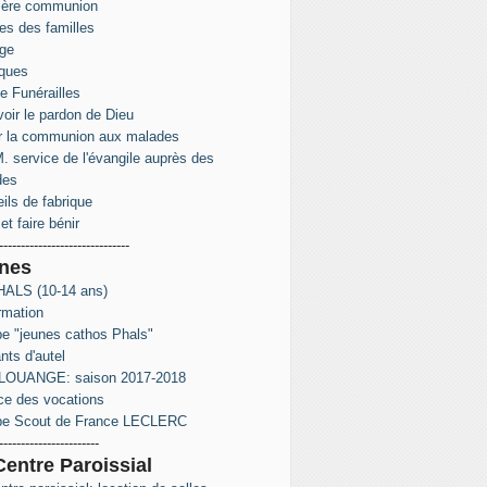
ière communion
s des familles
ge
ques
e Funérailles
oir le pardon de Dieu
r la communion aux malades
. service de l'évangile auprès des
des
ils de fabrique
et faire bénir
------------------------------
nes
ALS (10-14 ans)
rmation
e "jeunes cathos Phals"
nts d'autel
LOUANGE: saison 2017-2018
ce des vocations
pe Scout de France LECLERC
-----------------------
Centre Paroissial