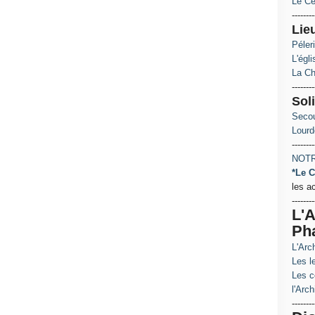
Le Ce
--------
Lie
Péler
L'égl
La Ch
--------
Soli
Secou
Lourd
--------
NOTR
*Le C
les a
--------
L'A
Ph
L'Arc
Les le
Les c
l'Arch
--------