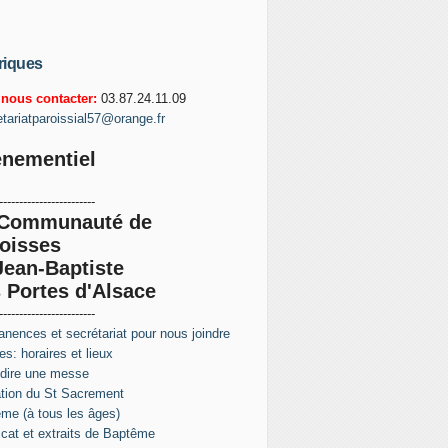
riques
nous contacter:
03.87.24.11.09
etariatparoissial57@orange.fr
nementiel
------------------------
 Communauté de
oisses
Jean-Baptiste
 Portes d'Alsace
------------------------
nences et secrétariat pour nous joindre
s: horaires et lieux
 dire une messe
tion du St Sacrement
me (à tous les âges)
ficat et extraits de Baptême