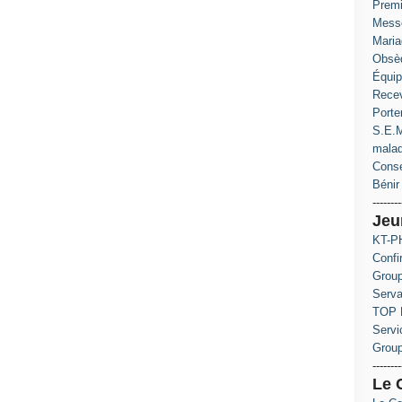
Prem
Messe
Maria
Obsè
Équip
Recev
Porte
S.E.M
mala
Conse
Bénir 
--------
Jeu
KT-PH
Confi
Group
Serva
TOP 
Servi
Grou
--------
Le 