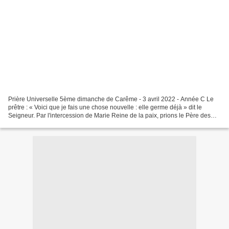
Prière Universelle 5ème dimanche de Carême - 3 avril 2022 - Année C Le
prêtre : « Voici que je fais une chose nouvelle : elle germe déjà » dit le
Seigneur. Par l'intercession de Marie Reine de la paix, prions le Père des
cieux pour que la paix habite...