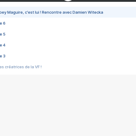
bey Maguire, c'est lui ! Rencontre avec Damien Witecka
e 6
e 5
e 4
e 3
s créatrices de la VF !
e 2
e 1
e Mektoub My Love arrive enfin ! Rencontre avec Shaïn Boumedine et Sal
i : après Toni en famille
elle réalise le bouleversant Dites lui que je l'aime
ais ! Rencontre autour de Vie privée de Rebecca Zlotowski