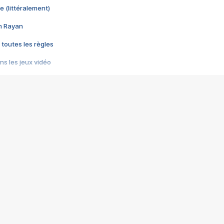
e (littéralement)
im Rayan
 toutes les règles
s les jeux vidéo
us choquant de Rockstar ? - Le scandale BULLY
e plus moche de Steam
du RÊVE tourne au CAUCHEMAR
pendant 8 heures
it… à tort
umiliés par un jeu vidéo
ire - Final Fantasy 8
ti un empire - Age of Empires