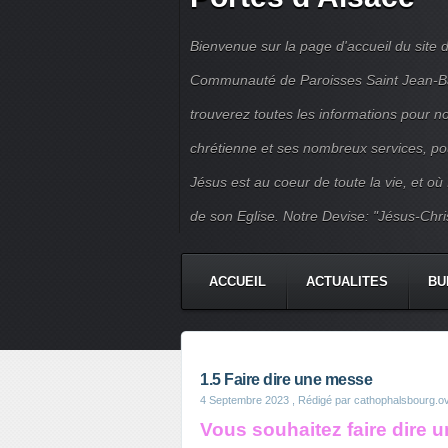
Bienvenue sur la page d'accueil du site d
Communauté de Paroisses Saint Jean-Bapt
trouverez toutes les informations pour 
chrétienne et ses nombreux services, po
Jésus est au coeur de toute la vie, et où
de son Eglise. Notre Devise: "Jésus-Chri
ACCUEIL
ACTUALITES
BU
PERMANENCES
JEUNES
1.5 Faire dire une messe
4 Septembre 2023
, Rédigé par cathophalsbourg.o
Vous souhaitez faire dire u