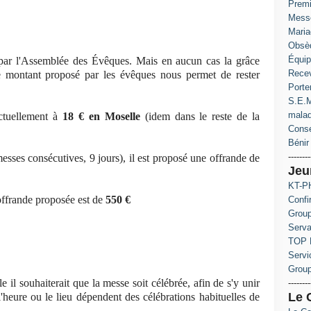
Prem
Messe
Maria
Obsè
Équip
 par l'Assemblée des Évêques. Mais en aucun cas la grâce
Recev
montant proposé par les évêques nous permet de rester
Porte
S.E.M
mala
actuellement à
18 € en Moselle
(idem dans le reste de la
Conse
Bénir 
--------
esses consécutives, 9 jours), il est proposé une offrande de
Jeu
KT-PH
'offrande proposée est de
550 €
Confi
Group
Serva
TOP 
Servi
Grou
le il souhaiterait que la messe soit célébrée, afin de s'y unir
--------
Le 
l'heure ou le lieu dépendent des célébrations habituelles de