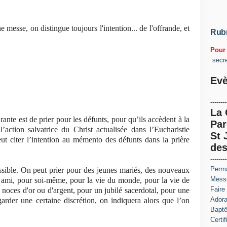
messe, on distingue toujours l'intention... de l'offrande, et
Rub
Pour 
secr
Evè
--------
La
rante est de prier pour les défunts, pour qu’ils accèdent à la
Par
’action salvatrice du Christ actualisée dans l’Eucharistie
St 
eut citer l’intention au mémento des défunts dans la prière
des
--------
Perma
ossible. On peut prier pour des jeunes mariés, des nouveaux
Messe
n ami, pour soi-même, pour la vie du monde, pour la vie de
Faire
noces d'or ou d'argent, pour un jubilé sacerdotal, pour une
Adora
rder une certaine discrétion, on indiquera alors que l’on
Baptê
Certi