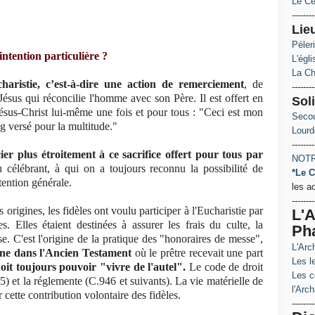
Le Ce
--------
Lie
Péler
ntention particulière ?
L'égl
La Ch
charistie, c’est-à-dire une action de remerciement
, de
--------
 Jésus qui réconcilie l'homme avec son Père. Il est offert en
Soli
ésus-Christ lui-même une fois et pour tous : "Ceci est mon
Secou
g versé pour la multitude."
Lourd
--------
cier plus étroitement à ce sacrifice offert pour tous par
NOTR
 célébrant, à qui on a toujours reconnu la possibilité de
*Le C
ntention générale.
les a
--------
 origines, les fidèles ont voulu participer à l'Eucharistie par
L'A
. Elles étaient destinées à assurer les frais du culte, la
Ph
ise. C'est l'origine de la pratique des "honoraires de messe",
L'Arc
ine dans l'Ancien Testament
où le prêtre recevait une part
Les le
oit toujours pouvoir "vivre de l'autel".
Le code de droit
Les c
5) et la réglemente (C.946 et suivants). La vie matérielle de
l'Arch
 cette contribution volontaire des fidèles.
--------