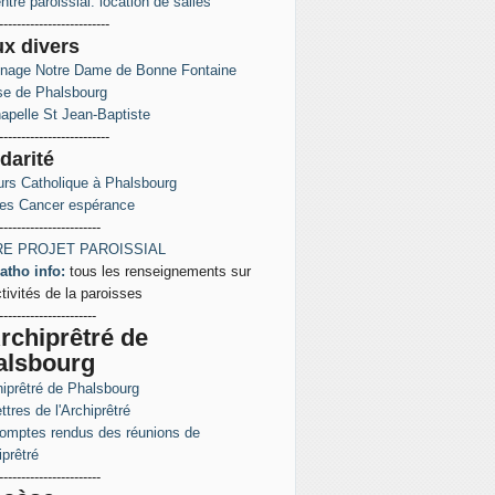
ntre paroissial: location de salles
-------------------------
ux
divers
inage Notre Dame de Bonne Fontaine
ise de Phalsbourg
apelle St Jean-Baptiste
-------------------------
darité
rs Catholique à Phalsbourg
es Cancer espérance
-----------------------
E PROJET PAROISSIAL
atho info:
tous les renseignements sur
ctivités de la paroisses
----------------------
rchiprêtré de
alsbourg
hiprêtré de Phalsbourg
ttres de l'Archiprêtré
omptes rendus des réunions de
iprêtré
-----------------------