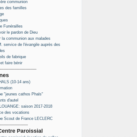
ière communion
s des familles
ge
ques
e Funérailles
oir le pardon de Dieu
r la communion aux malades
. service de l'évangile auprès des
des
ils de fabrique
et faire bénir
------------------------------
nes
ALS (10-14 ans)
rmation
e "jeunes cathos Phals"
nts d'autel
LOUANGE: saison 2017-2018
ce des vocations
pe Scout de France LECLERC
-----------------------
Centre Paroissial