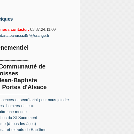
riques
nous contacter:
03.87.24.11.09
etariatparoissial57@orange.fr
nementiel
------------------------
 Communauté de
oisses
Jean-Baptiste
 Portes d'Alsace
------------------------
nences et secrétariat pour nous joindre
s: horaires et lieux
 dire une messe
tion du St Sacrement
me (à tous les âges)
ficat et extraits de Baptême