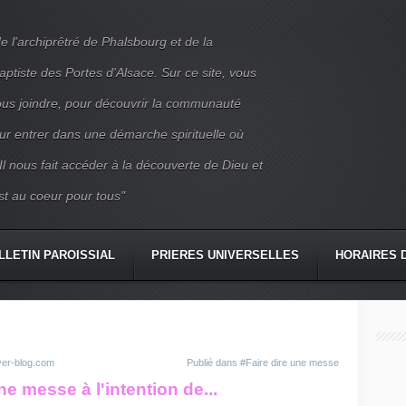
e l'archiprêtré de Phalsbourg et de la
iste des Portes d'Alsace. Sur ce site, vous
nous joindre, pour découvrir la communauté
ur entrer dans une démarche spirituelle où
 Il nous fait accéder à la découverte de Dieu et
st au coeur pour tous"
LLETIN PAROISSIAL
PRIERES UNIVERSELLES
HORAIRES 
CONTACT
ver-blog.com
Publié dans
#Faire dire une messe
ne messe à l'intention de...