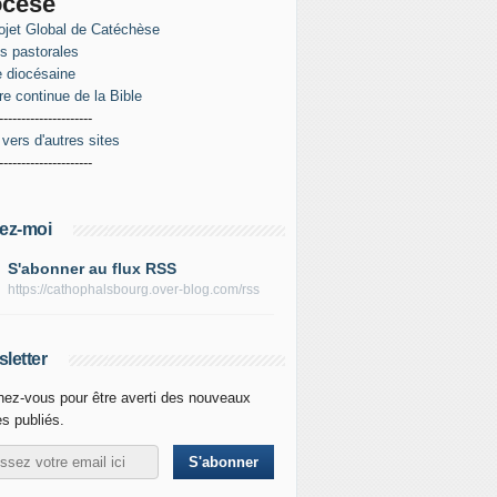
ocèse
ojet Global de Catéchèse
es pastorales
 diocésaine
re continue de la Bible
---------------------
 vers d'autres sites
---------------------
ez-moi
S'abonner au flux RSS
https://cathophalsbourg.over-blog.com/rss
letter
ez-vous pour être averti des nouveaux
es publiés.