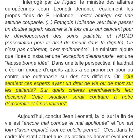
Interrogé par
Le Figaro
, le ministre des affaires
européennes Jean Leonetti dénonce également les
propos flous de F. Hollande: "
rester ambigu est une
attitude coupable. (...) François Hollande veut faire passer
un double signal: rassurer à la fois ceux qui œuvrent pour
le développement des soins palliatifs et l'ADMD
(Association pour le droit de mourir dans la dignité). Ce
n'est pas cohérent, c'est malhonnête
". Le ministre ajoute
que l'idée d'instaurer une "
exception d'euthanasie
" est une
"
fausse bonne idée
". Dans une telle perspective, il faudrait
créer un groupe d'experts aptes à se prononcer pour ou
contre une euthanasie sur des cas difficiles. Or,
"
Qui
seraient ces experts ayant un droit de vie ou de mort sur
les patients? Sur quels critères prendraient-ils leur
décision? Cette situation serait contraire à notre
démocratie et à nos valeurs
"
.
Aujourd'hui, conclut Jean Leonetti, la loi sur la fin de
vie est "
encore mal connue et mal appliquée
" et "
on est
loin d'avoir exploité tout ce qu'elle permet
". C'est dans le
cadre législatif actuel que les pratiques doivent évoluer et