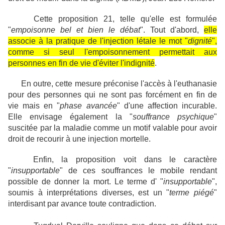
Cette proposition 21, telle qu'elle est formulée
"
empoisonne bel et bien le débat
". Tout d'abord,
elle
associe à la pratique de l'injection létale le mot "
dignité
",
comme si seul l'empoisonnement permettait aux
personnes en fin de vie d'éviter l'indignité
.
En outre, cette mesure préconise l'accès à l'euthanasie
pour des personnes qui ne sont pas forcément en fin de
vie mais en "
phase avancée
" d'une affection incurable.
Elle envisage également la "
souffrance psychique
"
suscitée par la maladie comme un motif valable pour avoir
droit de recourir à une injection mortelle.
Enfin, la proposition voit dans le caractère
"
insupportable
" de ces souffrances le mobile rendant
possible de donner la mort. Le terme d' "
insupportable
",
soumis à interprétations diverses, est un "
terme piégé
"
interdisant par avance toute contradiction.