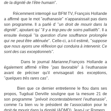
de la dignité de l'être humain
".
Récemment interrogé sur BFM TV, François Hollande
a affirmé que le mot "
euthanasie
" n'apparaissait pas dans
son programme. Il a parlé d' "
un droit de mourir dans la
dignité
", ajoutant qu' "
Il y a trop peu de soins palliatifs
". Il a
ensuite évoqué "
la question d'une souffrance prolongée
qui ne peut être atténuée
". Celle-ci, a-t-il estimé, "
suppose
que nous ayons une réflexion qui conduira à intervenir. Ce
sont des cas exceptionnels".
Dans le journal
Marianne
,François Hollande a
également affirmé n'être "
pas favorable
" à l'euthanasie
avant de préciser qu'il envisageait des exceptions,
"
quelques très rares cas
".
Bien que ce dernier entretienne le flou dans ses
propos, Tugdual Derville souligne que la mesure 21 de
son programme "
prévoit incontestablement l'euthanasie
",
comme l'a bien vu le président de l'association pour le
droit de mourir dans la dignité (ADMD), Jean-Luc Romero.