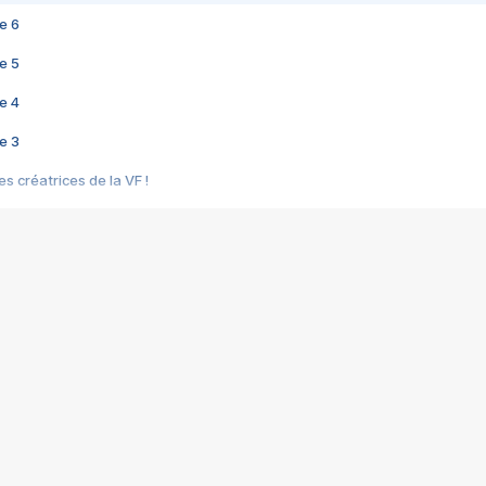
e 6
e 5
e 4
e 3
s créatrices de la VF !
e 2
e 1
e Mektoub My Love arrive enfin ! Rencontre avec Shaïn Boumedine et Sal
i : après Toni en famille
elle réalise le bouleversant Dites lui que je l'aime
ais ! Rencontre autour de Vie privée de Rebecca Zlotowski
 de Marguerite, Grave... Rencontre avec Ella Rumpf