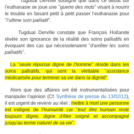
Tugdual Derville souligne que dans ce débat sur
l'euthanasie se joue une "
guerre des mots
" visant à nourrir
le trouble en faisant petit à petit passer l'euthanasie pour
"
l'ultime soin palliatif
".
Tugdual Derville constate que François Hollande
révèle son ignorance de la réalité des soins palliatifs en
évoquant des cas qui nécessiteraient "
d'arrêter les soins
palliatifs
".
La "
seule réponse digne de l'homme
" réside dans les
soins palliatifs, qui sont la véritable "
assistance
médicalisée pour terminer sa vie dans la dignité
"
.
Alors que des affaires ont été instrumentalisées pour
manipuler l'opinion (Cf.
Synthèse de presse du 13/02/12
),
il est urgent de revenir au réel :
mettre à mort une personne
est indigne de l'humanité car "
tout être humain reste
toujours digne, digne d'être soigné et accompagné
jusqu'au terme naturel de sa vie
".