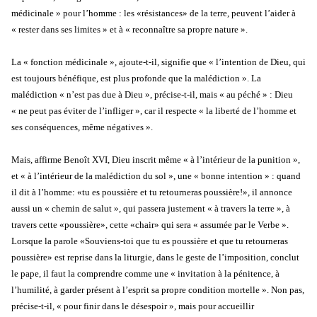
médicinale » pour l’homme : les «résistances» de la terre, peuvent l’aider à
« rester dans ses limites » et à « reconnaître sa propre nature ».
La « fonction médicinale », ajoute-t-il, signifie que « l’intention de Dieu, qui
est toujours bénéfique, est plus profonde que la malédiction ». La
malédiction « n’est pas due à Dieu », précise-t-il, mais « au péché » : Dieu
« ne peut pas éviter de l’infliger », car il respecte « la liberté de l’homme et
ses conséquences, même négatives ».
Mais, affirme Benoît XVI, Dieu inscrit même « à l’intérieur de la punition »,
et « à l’intérieur de la malédiction du sol », une « bonne intention » : quand
il dit à l’homme: «tu es poussière et tu retourneras poussière!», il annonce
aussi un « chemin de salut », qui passera justement « à travers la terre », à
travers cette «poussière», cette «chair» qui sera « assumée par le Verbe ».
Lorsque la parole «Souviens-toi que tu es poussière et que tu retourneras
poussière» est reprise dans la liturgie, dans le geste de l’imposition, conclut
le pape, il faut la comprendre comme une « invitation à la pénitence, à
l’humilité, à garder présent à l’esprit sa propre condition mortelle ». Non pas,
précise-t-il, « pour finir dans le désespoir », mais pour accueillir