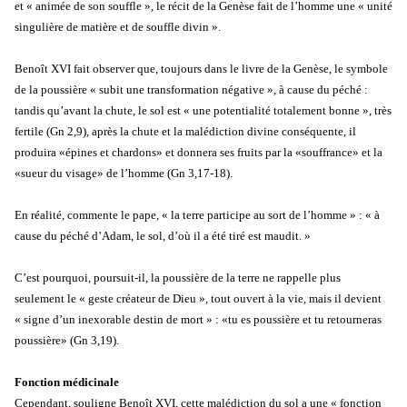
et « animée de son souffle », le récit de la Genèse fait de l’homme une « unité
singulière de matière et de souffle divin ».
Benoît XVI fait observer que, toujours dans le livre de la Genèse, le symbole
de la poussière « subit une transformation négative », à cause du péché :
tandis qu’avant la chute, le sol est « une potentialité totalement bonne », très
fertile (Gn 2,9), après la chute et la malédiction divine conséquente, il
produira «épines et chardons» et donnera ses fruits par la «souffrance» et la
«sueur du visage» de l’homme (Gn 3,17-18).
En réalité, commente le pape, « la terre participe au sort de l’homme » : « à
cause du péché d’Adam, le sol, d’où il a été tiré est maudit. »
C’est pourquoi, poursuit-il, la poussière de la terre ne rappelle plus
seulement le « geste créateur de Dieu », tout ouvert à la vie, mais il devient
« signe d’un inexorable destin de mort » : «tu es poussière et tu retourneras
poussière» (Gn 3,19).
Fonction médicinale
Cependant, souligne Benoît XVI, cette malédiction du sol a une « fonction