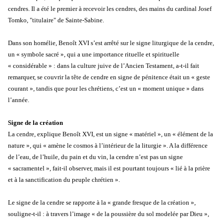
cendres. Il a été le premier à recevoir les cendres, des mains du cardinal Josef
Tomko, "titulaire" de Sainte-Sabine.
Dans son homélie, Benoît XVI s’est arrêté sur le signe liturgique de la cendre,
un « symbole sacré », qui a une importance rituelle et spirituelle
« considérable » : dans la culture juive de l’Ancien Testament, a-t-il fait
remarquer, se couvrir la tête de cendre en signe de pénitence était un « geste
courant », tandis que pour les chrétiens, c’est un « moment unique » dans
l’année.
Signe de la création
La cendre, explique Benoît XVI, est un signe « matériel », un « élément de la
nature », qui « amène le cosmos à l’intérieur de la liturgie ». A la différence
de l’eau, de l’huile, du pain et du vin, la cendre n’est pas un signe
« sacramentel », fait-il observer, mais il est pourtant toujours « lié à la prière
et à la sanctification du peuple chrétien ».
Le signe de la cendre se rapporte à la « grande fresque de la création »,
souligne-t-il : à travers l’image « de la poussière du sol modelée par Dieu »,