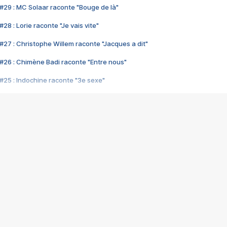
#29 : MC Solaar raconte "Bouge de là"
28 : Lorie raconte "Je vais vite"
#27 : Christophe Willem raconte "Jacques a dit"
#26 : Chimène Badi raconte "Entre nous"
#25 : Indochine raconte "3e sexe"
#24 : Zaho raconte "C'est chelou"
#23 : Patrick Bruel raconte "Au café des délices"
#22 : Kyo raconte "Le chemin"
#21 : Nolwenn Leroy raconte "Cassé"
#20 : Patrick Hernandez raconte "Born to be alive"
#19 : Lorie raconte "Près de moi"
#18 : Michael Jones raconte "A nos actes manqués" (avec Jean-Jacque
#17 : Khaled raconte "Aïcha"