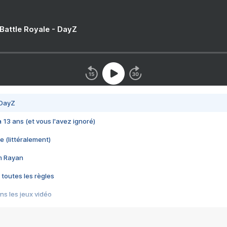
 Battle Royale - DayZ
 DayZ
 a 13 ans (et vous l'avez ignoré)
e (littéralement)
im Rayan
 toutes les règles
s les jeux vidéo
us choquant de Rockstar ? - Le scandale BULLY