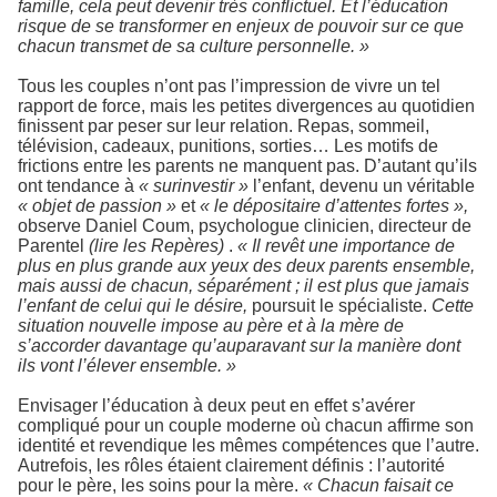
famille, cela peut devenir très conflictuel. Et l’éducation
risque de se transformer en enjeux de pouvoir sur ce que
chacun transmet de sa culture personnelle. »
Tous les couples n’ont pas l’impression de vivre un tel
rapport de force, mais les petites divergences au quotidien
finissent par peser sur leur relation. Repas, sommeil,
télévision, cadeaux, punitions, sorties… Les motifs de
frictions entre les parents ne manquent pas. D’autant qu’ils
ont tendance à
« surinvestir »
l’enfant, devenu un véritable
« objet de passion »
et
« le dépositaire d’attentes fortes »,
observe Daniel Coum, psychologue clinicien, directeur de
Parentel
(lire les Repères)
.
« Il revêt une importance de
plus en plus grande aux yeux des deux parents ensemble,
mais aussi de chacun, séparément ; il est plus que jamais
l’enfant de celui qui le désire,
poursuit le spécialiste.
Cette
situation nouvelle impose au père et à la mère de
s’accorder davantage qu’auparavant sur la manière dont
ils vont l’élever ensemble. »
Envisager l’éducation à deux peut en effet s’avérer
compliqué pour un couple moderne où chacun affirme son
identité et revendique les mêmes compétences que l’autre.
Autrefois, les rôles étaient clairement définis : l’autorité
pour le père, les soins pour la mère.
« Chacun faisait ce