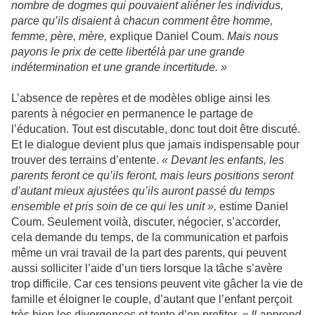
nombre de dogmes qui pouvaient aliéner les individus,
parce qu’ils disaient à chacun comment être homme,
femme, père, mère,
explique Daniel Coum.
Mais nous
payons le prix de cette libertélà par une grande
indétermination et une grande incertitude. »
L’absence de repères et de modèles oblige ainsi les
parents à négocier en permanence le partage de
l’éducation. Tout est discutable, donc tout doit être discuté.
Et le dialogue devient plus que jamais indispensable pour
trouver des terrains d’entente.
« Devant les enfants, les
parents feront ce qu’ils feront, mais leurs positions seront
d’autant mieux ajustées qu’ils auront passé du temps
ensemble et pris soin de ce qui les unit »,
estime Daniel
Coum. Seulement voilà, discuter, négocier, s’accorder,
cela demande du temps, de la communication et parfois
même un vrai travail de la part des parents, qui peuvent
aussi solliciter l’aide d’un tiers lorsque la tâche s’avère
trop difficile. Car ces tensions peuvent vite gâcher la vie de
famille et éloigner le couple, d’autant que l’enfant perçoit
très bien les divergences et tente d’en profiter.
« Il apprend