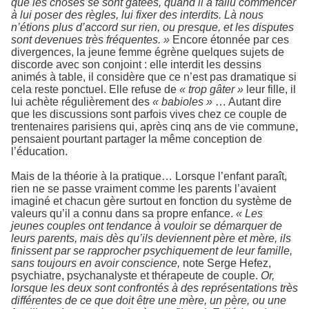
que les choses se sont gâtées, quand il a fallu commencer
à lui poser des règles, lui fixer des interdits. Là nous
n’étions plus d’accord sur rien, ou presque, et les disputes
sont devenues très fréquentes. »
Encore étonnée par ces
divergences, la jeune femme égrène quelques sujets de
discorde avec son conjoint : elle interdit les dessins
animés à table, il considère que ce n’est pas dramatique si
cela reste ponctuel. Elle refuse de
« trop gâter »
leur fille, il
lui achète régulièrement des
« babioles »
… Autant dire
que les discussions sont parfois vives chez ce couple de
trentenaires parisiens qui, après cinq ans de vie commune,
pensaient pourtant partager la même conception de
l’éducation.
Mais de la théorie à la pratique… Lorsque l’enfant paraît,
rien ne se passe vraiment comme les parents l’avaient
imaginé et chacun gère surtout en fonction du système de
valeurs qu’il a connu dans sa propre enfance.
« Les
jeunes couples ont tendance à vouloir se démarquer de
leurs parents, mais dès qu’ils deviennent père et mère, ils
finissent par se rapprocher psychiquement de leur famille,
sans toujours en avoir conscience,
note Serge Hefez,
psychiatre, psychanalyste et thérapeute de couple.
Or,
lorsque les deux sont confrontés à des représentations très
différentes de ce que doit être une mère, un père, ou une