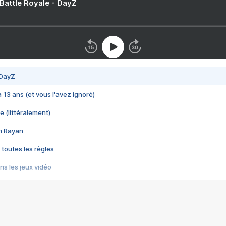
 Battle Royale - DayZ
 DayZ
 a 13 ans (et vous l'avez ignoré)
e (littéralement)
im Rayan
 toutes les règles
s les jeux vidéo
us choquant de Rockstar ? - Le scandale BULLY
e plus moche de Steam
du RÊVE tourne au CAUCHEMAR