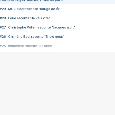
#29 : MC Solaar raconte "Bouge de là"
28 : Lorie raconte "Je vais vite"
#27 : Christophe Willem raconte "Jacques a dit"
#26 : Chimène Badi raconte "Entre nous"
#25 : Indochine raconte "3e sexe"
#24 : Zaho raconte "C'est chelou"
#23 : Patrick Bruel raconte "Au café des délices"
#22 : Kyo raconte "Le chemin"
#21 : Nolwenn Leroy raconte "Cassé"
#20 : Patrick Hernandez raconte "Born to be alive"
#19 : Lorie raconte "Près de moi"
#18 : Michael Jones raconte "A nos actes manqués" (avec Jean-Jacque