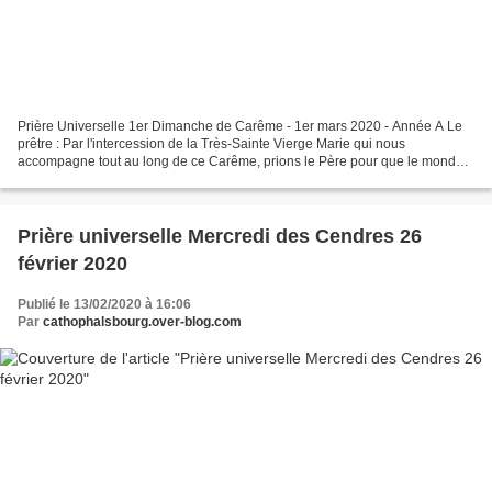
Prière Universelle 1er Dimanche de Carême - 1er mars 2020 - Année A Le
prêtre : Par l'intercession de la Très-Sainte Vierge Marie qui nous
accompagne tout au long de ce Carême, prions le Père pour que le monde
entier s'ouvre à la vie que donne le Christ....
Prière universelle Mercredi des Cendres 26
février 2020
Publié le 13/02/2020 à 16:06
Par
cathophalsbourg.over-blog.com