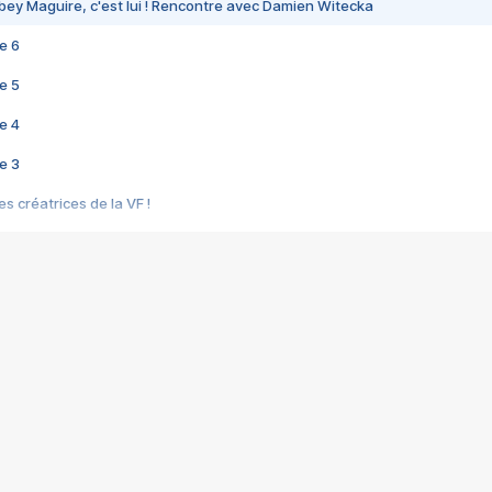
bey Maguire, c'est lui ! Rencontre avec Damien Witecka
e 6
e 5
e 4
e 3
s créatrices de la VF !
e 2
e 1
e Mektoub My Love arrive enfin ! Rencontre avec Shaïn Boumedine et Sal
i : après Toni en famille
elle réalise le bouleversant Dites lui que je l'aime
ais ! Rencontre autour de Vie privée de Rebecca Zlotowski
 de Marguerite, Grave... Rencontre avec Ella Rumpf