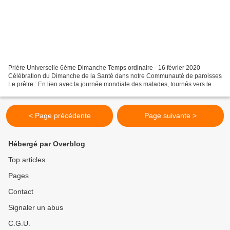
Prière Universelle 6ème Dimanche Temps ordinaire - 16 février 2020
Célébration du Dimanche de la Santé dans notre Communauté de paroisses
Le prêtre : En lien avec la journée mondiale des malades, tournés vers le
Christ qui est venu guérir et sauver, nous...
< Page précédente
Page suivante >
Hébergé par Overblog
Top articles
Pages
Contact
Signaler un abus
C.G.U.