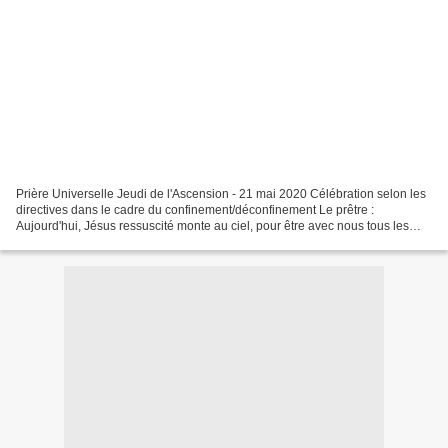
Prière Universelle Jeudi de l'Ascension - 21 mai 2020 Célébration selon les
directives dans le cadre du confinement/déconfinement Le prêtre :
Aujourd'hui, Jésus ressuscité monte au ciel, pour être avec nous tous les
jours jusqu'à la fin du monde. Par...