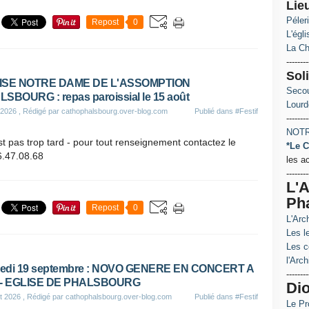
Lie
Péler
Repost
0
L'égl
La Ch
--------
Soli
ISE NOTRE DAME DE L'ASSOMPTION
Secou
SBOURG : repas paroissial le 15 août
Lourd
 2026
, Rédigé par cathophalsbourg.over-blog.com
Publié dans
#Festif
--------
NOTR
est pas trop tard - pour tout renseignement contactez le
*Le C
6.47.08.68
les a
--------
L'A
Ph
Repost
0
L'Arc
Les le
Les c
l'Arch
edi 19 septembre : NOVO GENERE EN CONCERT A
--------
 - EGLISE DE PHALSBOURG
Di
et 2026
, Rédigé par cathophalsbourg.over-blog.com
Publié dans
#Festif
Le Pr