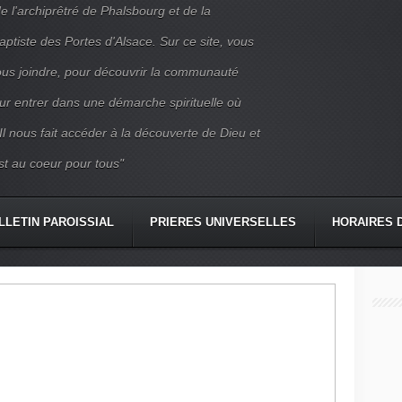
e l'archiprêtré de Phalsbourg et de la
iste des Portes d'Alsace. Sur ce site, vous
nous joindre, pour découvrir la communauté
ur entrer dans une démarche spirituelle où
 Il nous fait accéder à la découverte de Dieu et
st au coeur pour tous"
LLETIN PAROISSIAL
PRIERES UNIVERSELLES
HORAIRES 
CONTACT