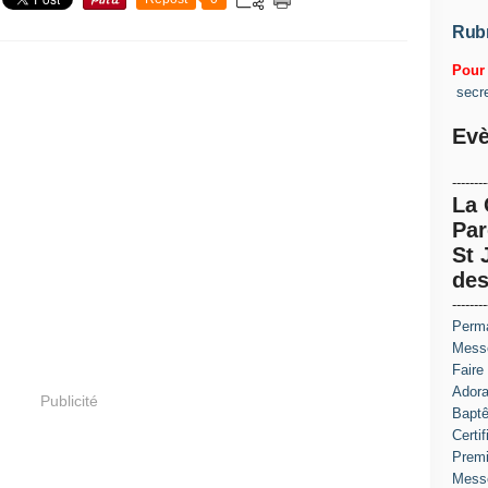
Rub
Pour 
secr
Evè
--------
La
Par
St 
des
--------
Perma
Messe
Faire
Adora
Publicité
Baptê
Certi
Prem
Messe