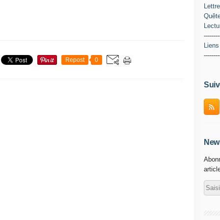
Lettr
Quête
Lectu
--------
Liens
--------
Repost
0
Suiv
News
Abonn
articl