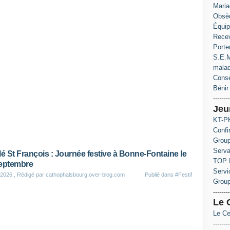
Maria
Obsè
Équip
Recev
Porte
S.E.M
mala
Conse
Bénir 
--------
Jeu
KT-PH
Confi
Group
Serva
lé St François : Journée festive à Bonne-Fontaine le
TOP 
eptembre
Servi
 2026
, Rédigé par cathophalsbourg.over-blog.com
Publié dans
#Festif
Grou
--------
Le 
Le Ce
--------