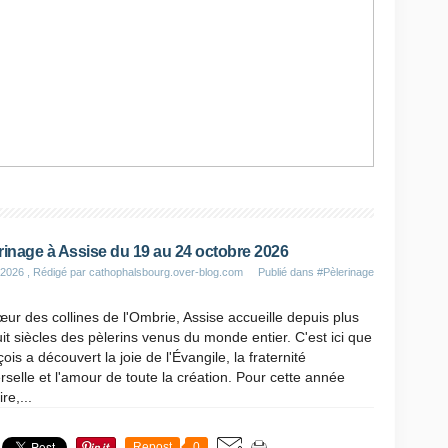
ement contactez le...
rinage à Assise du 19 au 24 octobre 2026
 2026
, Rédigé par cathophalsbourg.over-blog.com
Publié dans
#Pèlerinage
ur des collines de l'Ombrie, Assise accueille depuis plus
it siècles des pèlerins venus du monde entier. C'est ici que
ois a découvert la joie de l'Évangile, la fraternité
rselle et l'amour de toute la création. Pour cette année
ire,...
Repost
0