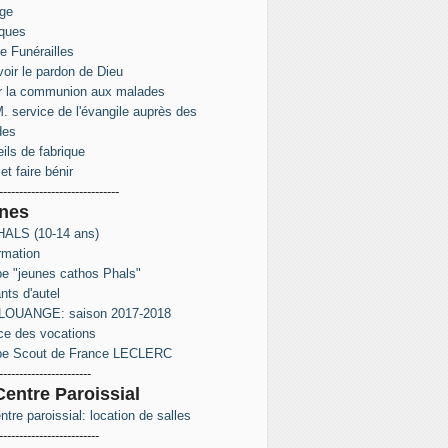
ge
ques
e Funérailles
oir le pardon de Dieu
r la communion aux malades
. service de l'évangile auprès des
des
ils de fabrique
et faire bénir
------------------------------
nes
ALS (10-14 ans)
rmation
e "jeunes cathos Phals"
nts d'autel
LOUANGE: saison 2017-2018
ce des vocations
pe Scout de France LECLERC
-----------------------
Centre Paroissial
ntre paroissial: location de salles
-------------------------