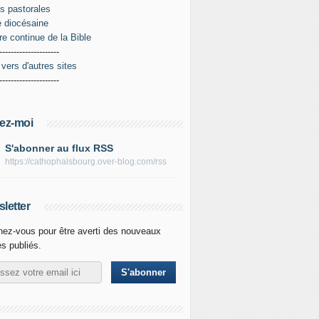
es pastorales
 diocésaine
re continue de la Bible
---------------------
 vers d'autres sites
---------------------
ez-moi
S'abonner au flux RSS
https://cathophalsbourg.over-blog.com/rss
letter
ez-vous pour être averti des nouveaux
es publiés.