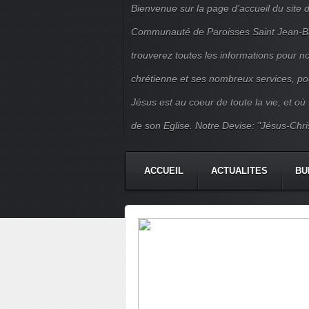
Bienvenue sur la page d'accueil du site d
Communauté de Paroisses Saint Jean-Bapt
trouverez toutes les informations pour 
chrétienne et ses nombreux services, po
Jésus est au coeur de toute la vie, et où
de son Eglise. Notre Devise: "Jésus-Chri
ACCUEIL
ACTUALITES
BU
PERMANENCES
JEUNES