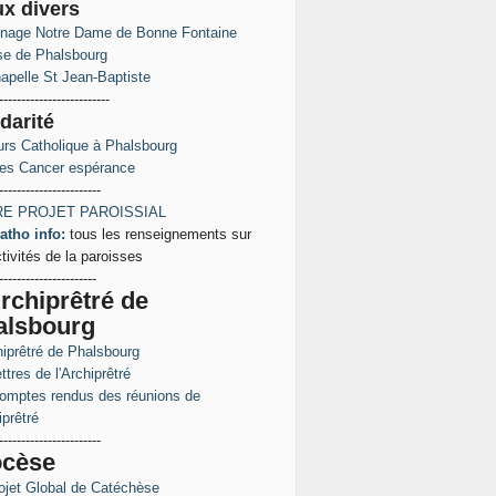
ux
divers
inage Notre Dame de Bonne Fontaine
ise de Phalsbourg
apelle St Jean-Baptiste
-------------------------
darité
rs Catholique à Phalsbourg
es Cancer espérance
-----------------------
E PROJET PAROISSIAL
atho info:
tous les renseignements sur
ctivités de la paroisses
----------------------
rchiprêtré de
alsbourg
hiprêtré de Phalsbourg
ttres de l'Archiprêtré
omptes rendus des réunions de
iprêtré
-----------------------
ocèse
ojet Global de Catéchèse