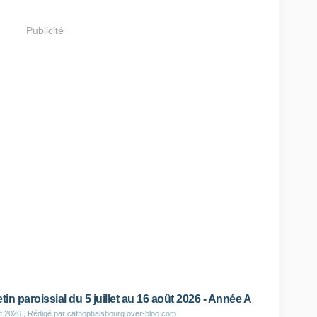
Publicité
etin paroissial du 5 juillet au 16 août 2026 - Année A
et 2026
, Rédigé par cathophalsbourg.over-blog.com