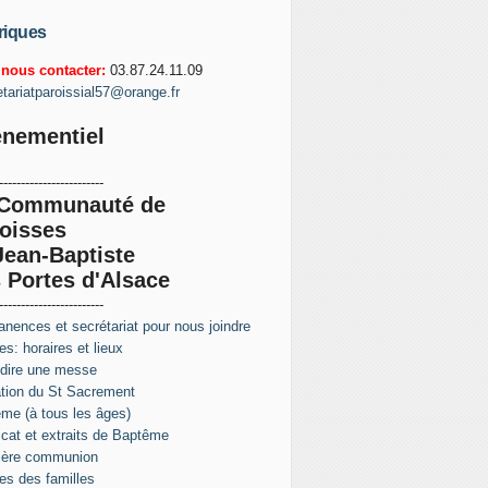
riques
nous contacter:
03.87.24.11.09
etariatparoissial57@orange.fr
nementiel
------------------------
 Communauté de
oisses
Jean-Baptiste
 Portes d'Alsace
------------------------
nences et secrétariat pour nous joindre
s: horaires et lieux
 dire une messe
tion du St Sacrement
me (à tous les âges)
ficat et extraits de Baptême
ière communion
s des familles