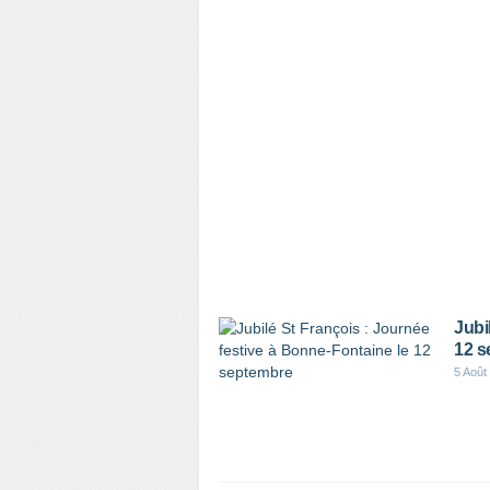
Jubi
12 s
5 Août