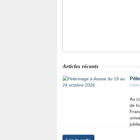
Il n'est pas trop tard - pour tout renseign
Articles récents
Pèle
6 Août
Au cœ
de hu
Franç
unive
jubila