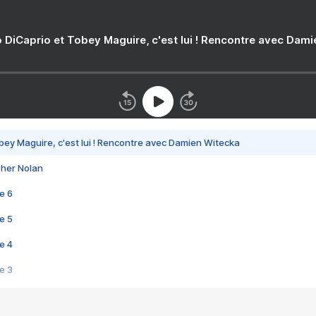
 DiCaprio et Tobey Maguire, c'est lui ! Rencontre avec Dam
bey Maguire, c'est lui ! Rencontre avec Damien Witecka
pher Nolan
e 6
e 5
e 4
e 3
s créatrices de la VF !