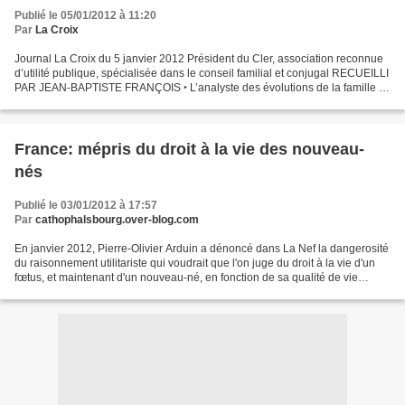
Publié le 05/01/2012 à 11:20
Par
La Croix
Journal La Croix du 5 janvier 2012 Président du Cler, association reconnue
d’utilité publique, spécialisée dans le conseil familial et conjugal RECUEILLI
PAR JEAN-BAPTISTE FRANÇOIS ‣ L’analyste des évolutions de la famille et
conseiller conjugal souhaite...
France: mépris du droit à la vie des nouveau-
nés
Publié le 03/01/2012 à 17:57
Par
cathophalsbourg.over-blog.com
En janvier 2012, Pierre-Olivier Arduin a dénoncé dans La Nef la dangerosité
du raisonnement utilitariste qui voudrait que l'on juge du droit à la vie d'un
fœtus, et maintenant d'un nouveau-né, en fonction de sa qualité de vie
future. Méprisant le droit,...