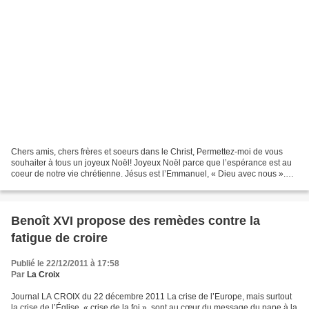
Chers amis, chers frères et soeurs dans le Christ, Permettez-moi de vous
souhaiter à tous un joyeux Noël! Joyeux Noël parce que l’espérance est au
coeur de notre vie chrétienne. Jésus est l’Emmanuel, « Dieu avec nous ».
Joyeux Noël parce que la vie vaut...
Benoît XVI propose des remèdes contre la
fatigue de croire
Publié le 22/12/2011 à 17:58
Par
La Croix
Journal LA CROIX du 22 décembre 2011 La crise de l’Europe, mais surtout
la crise de l’Église, « crise de la foi », sont au cœur du message du pape à la