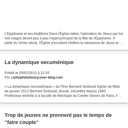
L'Epiphanie et ses traditions Dans l'Église latine, l'adoration de Jésus par les
rois mages devint peu à peu l'objet principal de la fête de l'Épiphanie. A
partir du Vème siècle, l'Église d'occident célébra la naissance de Jésus le 25
décembre (Noël)...
La dynamique oecuménique
Publié le 05/01/2012 à 11:55
Par
cathophalsbourg.over-blog.com
« La dynamique oecuménique » du Père Bernard Sesboüé Eglise de Metz
de janvier 2012 Bernard Sesboüé, jésuite, est prêtre depuis 1960.
Professeur émérite à la faculté de théologie du Centre-Sèvres de Paris, il est
également membre du groupe des Dombes...
Trop de jeunes ne prennent pas le temps de
"faire couple"