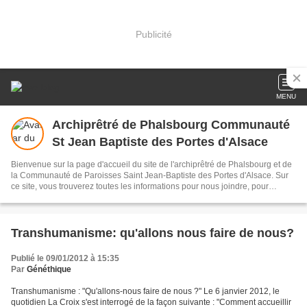
Publicité
MENU
Archiprêtré de Phalsbourg Communauté
St Jean Baptiste des Portes d'Alsace
Bienvenue sur la page d'accueil du site de l'archiprêtré de Phalsbourg et de
la Communauté de Paroisses Saint Jean-Baptiste des Portes d'Alsace. Sur
ce site, vous trouverez toutes les informations pour nous joindre, pour
découvrir la communauté chrétienne et ses nombreux services, pour entrer
dans une démarche spirituelle où Jésus est au coeur de toute la vie, et où Il
nous fait accéder à la découverte de Dieu et de son Eglise. Notre Devise:
"Jésus-Christ au coeur pour tous"
Transhumanisme: qu'allons nous faire de nous?
Publié le 09/01/2012 à 15:35
Par
Généthique
Transhumanisme : "Qu'allons-nous faire de nous ?" Le 6 janvier 2012, le
quotidien La Croix s'est interrogé de la façon suivante : "Comment accueillir